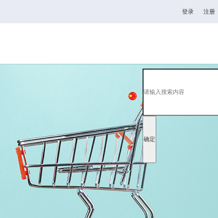
登录
注册
高校
韦德1946
全日制理工类
中
EN
日