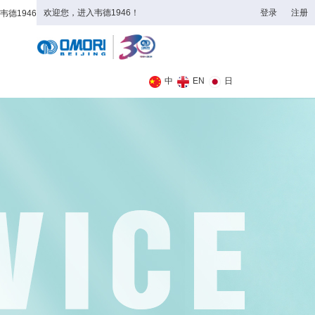
欢迎您，进入韦德1946！
登录
注册
韦德1946
全日制理工类
中
EN
日