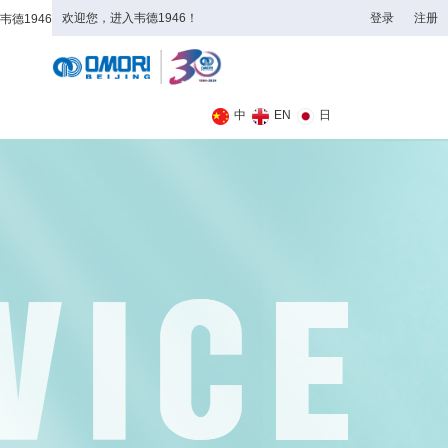
欢迎您，进入韦德1946！
登录
注册
韦德1946
全日制理工类
中
EN
日