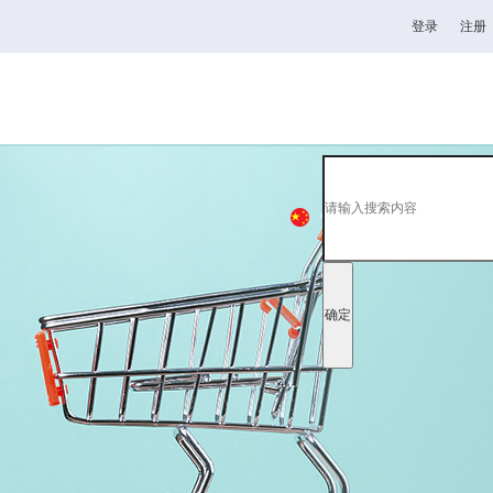
登录
注册
杯
高校
韦德1946
全日制理工类
中
EN
日