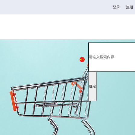
登录
注册
杯
高校
韦德1946
全日制理工类
中
EN
日