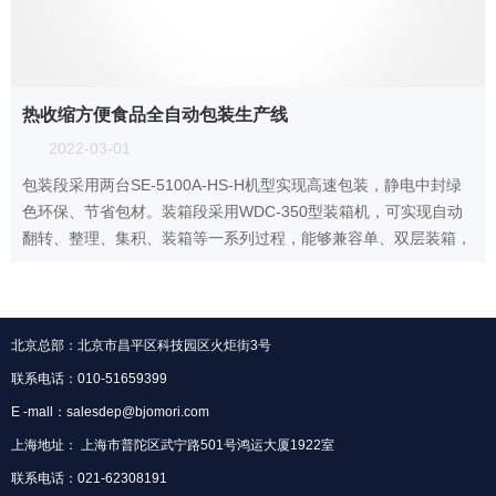
热收缩方便食品全自动包装生产线
2022-03-01
包装段采用两台SE-5100A-HS-H机型实现高速包装，静电中封绿
色环保、节省包材。装箱段采用WDC-350型装箱机，可实现自动
翻转、整理、集积、装箱等一系列过程，能够兼容单、双层装箱，
速度最高可达35箱/min。
北京总部：北京市昌平区科技园区火炬街3号
联系电话：010-51659399
E -mall：salesdep@bjomori.com
上海地址： 上海市普陀区武宁路501号鸿运大厦1922室
联系电话：021-62308191