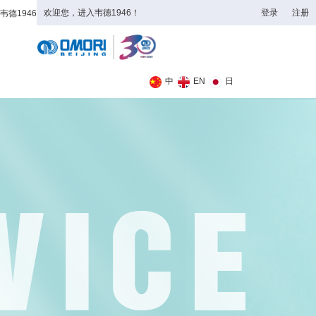
欢迎您，进入韦德1946！
登录
注册
韦德1946
全日制理工类
中
EN
日