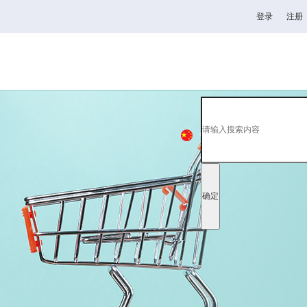
登录
注册
高校
韦德1946官网
全日制理工类
中
EN
日