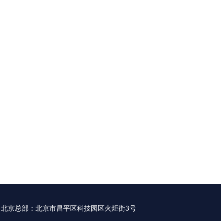
北京总部：北京市昌平区科技园区火炬街3号