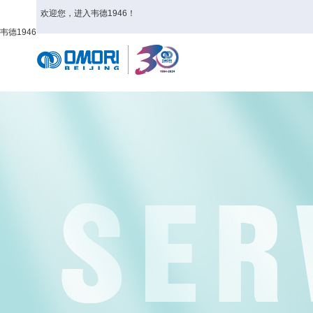
欢迎您，进入韦德1946！
韦德1946
首页