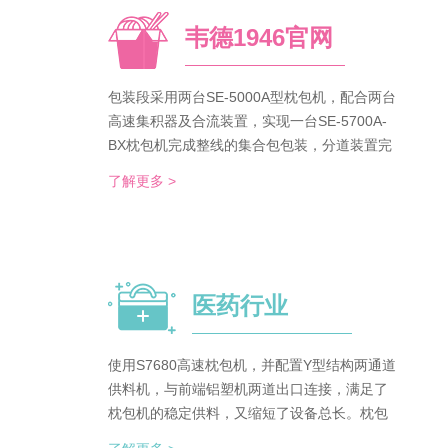
韦德1946官网
包装段采用两台SE-5000A型枕包机，配合两台
高速集积器及合流装置，实现一台SE-5700A-
BX枕包机完成整线的集合包包装，分道装置完
成生产线单包/集合包的自由切换；装箱段采用
了解更多 >
WDC-240型封箱主机，一侧配单包集积器、一
侧配集合包集积器，实现在一台机器上完成两
种形式的自动装箱。 占地空间减半，一条生产
线实现两种形式的包装及装箱，人员数量减半
（仅需4-6人），管理成本大大降低。
医药行业
使用S7680高速枕包机，并配置Y型结构两通道
供料机，与前端铝塑机两道出口连接，满足了
枕包机的稳定供料，又缩短了设备总长。枕包
机单道输出与装盒机连接，实现装盒机的稳定