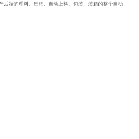
产后端的理料、集积、自动上料、包装、装箱的整个自动
有效地减少了极大限度的降低了人工成本、提高了生产效
了耗材损耗、帮助客户实现价值最大化。