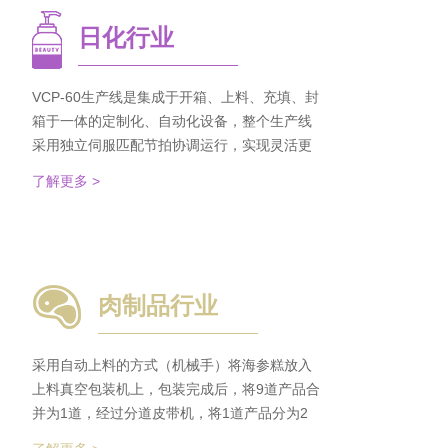
日化行业
VCP-60生产线是集成于开箱、上料、充填、封
箱于一体的定制化、自动化设备，整个生产线
采用独立伺服匹配节拍协调运行，实现灵活更
稳定。该生产线可依据客户的产品匹配最优方
了解更多 >
案的上料方式，自动排列，同时可搭配前后端
金重检及码垛设备实现整线自动化运行。 节省
了80%人员数量，降低了劳动者的劳动强度，
提高了工作效率
肉制品行业
采用自动上料的方式（机械手）将海参糕放入
上料真空包装机上，包装完成后，将9道产品合
并为1道，经过分道皮带机，将1道产品分为2
道，分别输送至枕包机的多段上料皮带上，将