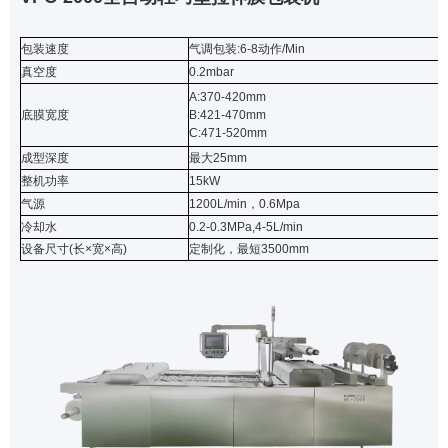
包装速度
气调包装:6-8动作/Min
真空度
0.2mbar
A:370-420mm
底膜宽度
B:421-470mm
C:471-520mm
成型深度
最大25mm
整机功率
15kW
气源
1200L/min，0.6Mpa
冷却水
0.2-0.3MPa,4-5L/min
设备尺寸(长×宽×高)
定制化，最短3500mm