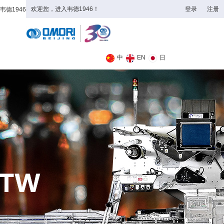
欢迎您，进入韦德1946！
登录
注册
韦德1946
全日制理工类
中
EN
日