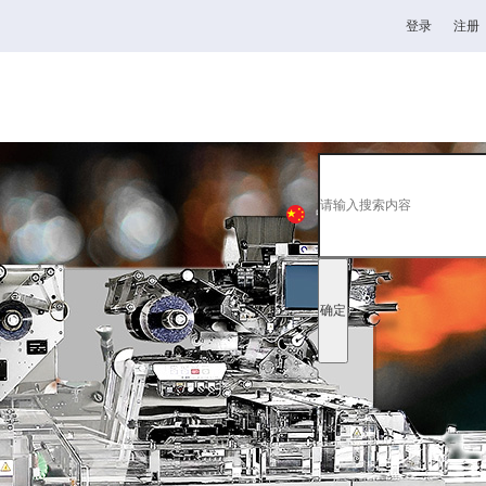
登录
注册
高校
韦德1946官网
全日制理工类
中
EN
日