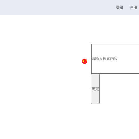
登录
注册
杯
高校
韦德1946
全日制理工类
中
EN
日