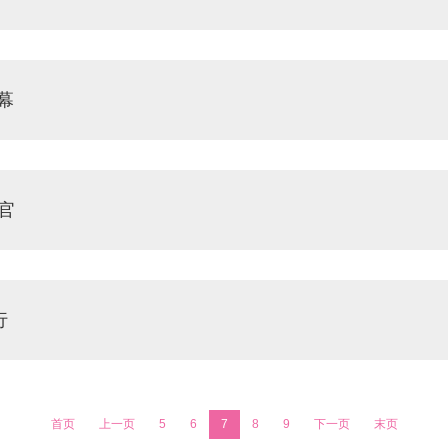
幕
收官
行
首页
上一页
5
6
7
8
9
下一页
末页