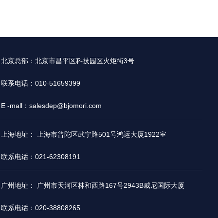
北京总部：北京市昌平区科技园区火炬街3号
联系电话：010-51659399
E -mall：salesdep@bjomori.com
上海地址： 上海市普陀区武宁路501号鸿运大厦1922室
联系电话：021-62308191
广州地址： 广州市天河区林和西路167号2943B威尼国际大厦
联系电话：020-38808265