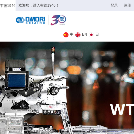
欢迎您，进入韦德1946！
登录
注册
韦德1946
全日制理工类
中
EN
日