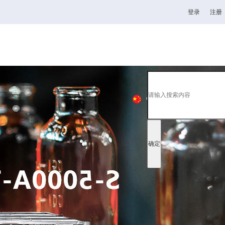
登录
注册
杯
高校
韦德1946
全日制理工类
中
EN
日