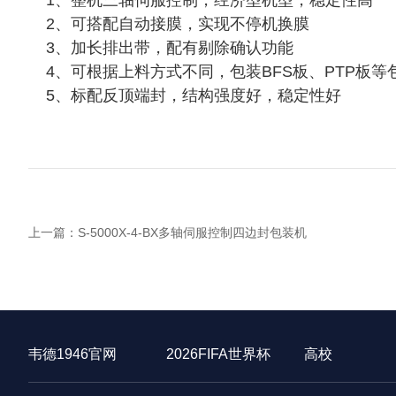
1、
整机三轴伺服控制，经济型机型，稳定性高
2、可搭配自动接膜，实现不停机换膜
3、加长排出带，配有剔除确认功能
4、可根据上料方式不同，包装BFS板、PTP板等
5、标配反顶端封，结构强度好，稳定性好
上一篇：S-5000X-4-BX多轴伺服控制四边封包装机
韦德1946官网
2026FIFA世界杯
高校