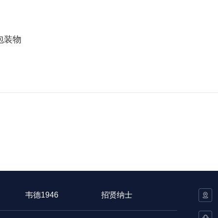
包装物
韦德1946
招贤纳士