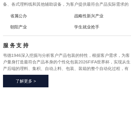
备、各式理料线和其他辅助设备，为客户提供最符合产品实际需求的
一体化、个性化整体包装2026FIFA世界杯与设备，实现从产品研发、
省属公办
战略性新兴产业
采购、生产、售后一站式整体服务，广泛应用于方便食品、休闲食
品、冷冻食品、海产品、医药、生鲜果蔬、烘焙等各个行业领域。
朝阳产业
学生就业抢手
服 务
支 持
韦德1946深入挖掘与分析客户产品包装的特性，根据客户需求，为客
户量身打造最符合产品本身的个性化包装2026FIFA世界杯，实现从生
产后端的理料、集积、自动上料、包装、装箱的整个自动化过程，有
效地减少了极大限度的降低了人工成本、提高了生产效率、降低了耗
了解更多 >
材损耗、帮助客户实现价值最大化。
2026FIFA世
界杯