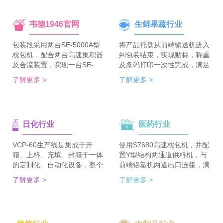
韦德1946官网
生鲜果蔬行业
包装段采用两台SE-5000A型
将产品托盘从前端输送机进入
枕包机，配合两台高速集积器
到包装结束，实现贴标，称重
及合流装置，实现一台SE-
及条码打印一次性完成，满足
5700A-BX枕包机完成整线的
客户包装效率120个/min的包
了解更多 >
了解更多 >
集合包包装，分道装置完成生
装需求。 多种物品包装的兼
产线单包/集合包的自由切
容性，降低了采购成本；包装
换；装箱段采用WDC-240型
效率的提升，增强了生产力。
封箱主机，一侧配单包集积
日化行业
医药行业
器、一侧配集合包集积器，实
现在一台机器上完成两种形式
的自动装箱。 占地空间减
VCP-60生产线是集成于开
使用S7680高速枕包机，并配
半，一条生产线实现两种形式
箱、上料、充填、封箱于一体
置Y型结构两通道供料机，与
的包装及装箱，人员数量减半
的定制化、自动化设备，整个
前端铝塑机两道出口连接，满
（仅需4-6人），管理成本大
生产线采用独立伺服匹配节拍
足了枕包机的稳定供料，又缩
了解更多 >
了解更多 >
大降低。
协调运行，实现灵活更稳定。
短了设备总长。枕包机单道输
该生产线可依据客户的产品匹
出与装盒机连接，实现装盒机
配最优方案的上料方式，自动
的稳定供料，避免装盒机制作
排列，同时可搭配前后端金重
两套上料机。 降低对厂房面