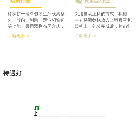
烘焙行业
肉制品行业
检及码垛设备实现整线自动化
积的要求，同时节省了一半的
运行。 节省了80%人员数
占地空间，一条生产线实现了
量，降低了劳动者的劳动强
整个生产的稳定供料，减少设
棒状饼干理料包装生产线集整
采用自动上料的方式（机械
度，提高了工作效率
备的投入，大大降低了采购成
列、导向、剔除、定位和输送
手）将海参糕放入上料真空包
本。
等功能，采用双列布局方式，
装机上，包装完成后，将9道
在有限的场地内，提高了产品
产品合并为1道，经过分道皮
了解更多 >
了解更多 >
包装的生产力，同时达到废料
带机，将1道产品分为2道，分
收集、安全防护、操作简单等
别输送至枕包机的多段上料皮
功能特点。 600个/min的包装
带上，将产品拉开均匀的距
效率提升了包装生产力，同时
离，输送至枕包机进行枕式包
降低了对场地空间的要求。
装，之后进行装盒、称重、金
检、贴标、激光打印等操作，
待遇好
最后进入开箱封箱一体机进行
最终装箱操作。