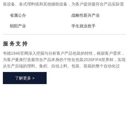
装设备、各式理料线和其他辅助设备，为客户提供最符合产品实际需
求的一体化、个性化整体包装2026FIFA世界杯与设备，实现从产品研
省属公办
战略性新兴产业
发、采购、生产、售后一站式整体服务，广泛应用于方便食品、休闲
食品、冷冻食品、海产品、医药、生鲜果蔬、烘焙等各个行业领域。
朝阳产业
学生就业抢手
服 务
支 持
韦德1946官网深入挖掘与分析客户产品包装的特性，根据客户需求，
为客户量身打造最符合产品本身的个性化包装2026FIFA世界杯，实现
从生产后端的理料、集积、自动上料、包装、装箱的整个自动化过
程，有效地减少了极大限度的降低了人工成本、提高了生产效率、降
了解更多 >
低了耗材损耗、帮助客户实现价值最大化。
2026FIFA世
界杯