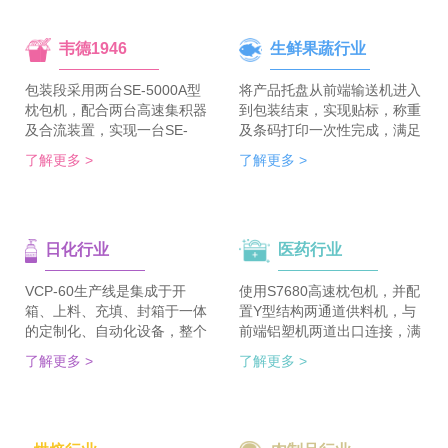
韦德1946
生鲜果蔬行业
包装段采用两台SE-5000A型
将产品托盘从前端输送机进入
枕包机，配合两台高速集积器
到包装结束，实现贴标，称重
及合流装置，实现一台SE-
及条码打印一次性完成，满足
5700A-BX枕包机完成整线的
客户包装效率120个/min的包
了解更多 >
了解更多 >
集合包包装，分道装置完成生
装需求。 多种物品包装的兼
产线单包/集合包的自由切
容性，降低了采购成本；包装
换；装箱段采用WDC-240型
效率的提升，增强了生产力。
封箱主机，一侧配单包集积
日化行业
医药行业
器、一侧配集合包集积器，实
现在一台机器上完成两种形式
的自动装箱。 占地空间减
VCP-60生产线是集成于开
使用S7680高速枕包机，并配
半，一条生产线实现两种形式
箱、上料、充填、封箱于一体
置Y型结构两通道供料机，与
的包装及装箱，人员数量减半
的定制化、自动化设备，整个
前端铝塑机两道出口连接，满
（仅需4-6人），管理成本大
生产线采用独立伺服匹配节拍
足了枕包机的稳定供料，又缩
了解更多 >
了解更多 >
大降低。
协调运行，实现灵活更稳定。
短了设备总长。枕包机单道输
该生产线可依据客户的产品匹
出与装盒机连接，实现装盒机
配最优方案的上料方式，自动
的稳定供料，避免装盒机制作
排列，同时可搭配前后端金重
两套上料机。 降低对厂房面