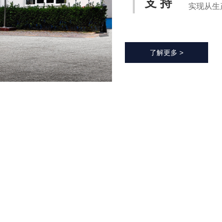
支 持
实现从生
化过程，
率、降低
了解更多 >