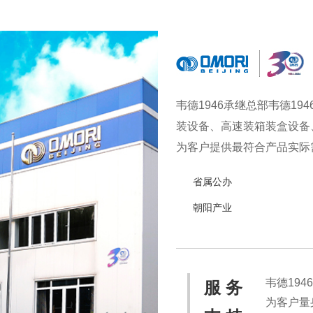
韦德1946承继总部韦德1
装设备、高速装箱装盒设备
为客户提供最符合产品实际需
实现从产品研发、采购、生
省属公办
品、冷冻食品、海产品、医
朝阳产业
韦德19
服 务
为客户量