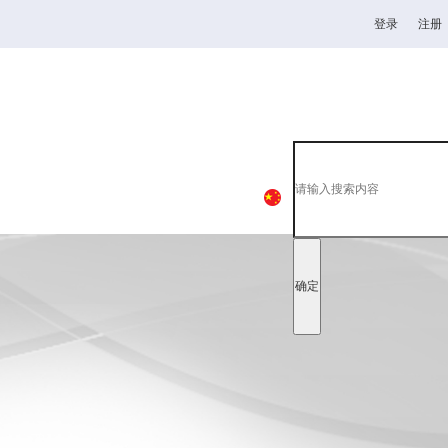
登录
注册
杯
高校
韦德1946
全日制理工类
中
EN
日