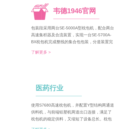
韦德1946官网
包装段采用两台SE-5000A型枕包机，配合两台
高速集积器及合流装置，实现一台SE-5700A-
BX枕包机完成整线的集合包包装，分道装置完
成生产线单包/集合包的自由切换；装箱段采用
了解更多 >
WDC-240型封箱主机，一侧配单包集积器、一
侧配集合包集积器，实现在一台机器上完成两
种形式的自动装箱。 占地空间减半，一条生产
线实现两种形式的包装及装箱，人员数量减半
（仅需4-6人），管理成本大大降低。
医药行业
使用S7680高速枕包机，并配置Y型结构两通道
供料机，与前端铝塑机两道出口连接，满足了
枕包机的稳定供料，又缩短了设备总长。枕包
机单道输出与装盒机连接，实现装盒机的稳定