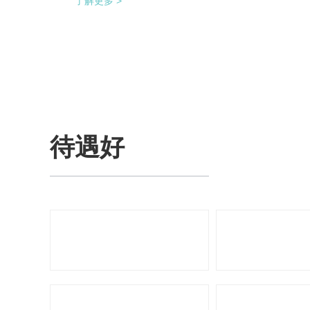
了解更多 >
供料，避免装盒机制作两套上料机。 降低对厂
房面积的要求，同时节省了一半的占地空间，
一条生产线实现了整个生产的稳定供料，减少
设备的投入，大大降低了采购成本。
待遇好