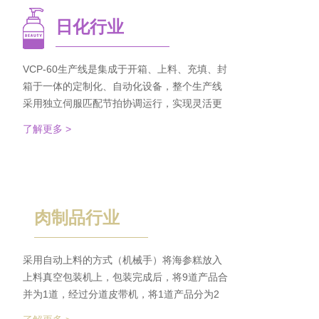
日化行业
VCP-60生产线是集成于开箱、上料、充填、封
箱于一体的定制化、自动化设备，整个生产线
采用独立伺服匹配节拍协调运行，实现灵活更
稳定。该生产线可依据客户的产品匹配最优方
了解更多 >
案的上料方式，自动排列，同时可搭配前后端
金重检及码垛设备实现整线自动化运行。 节省
了80%人员数量，降低了劳动者的劳动强度，
提高了工作效率
肉制品行业
采用自动上料的方式（机械手）将海参糕放入
上料真空包装机上，包装完成后，将9道产品合
并为1道，经过分道皮带机，将1道产品分为2
道，分别输送至枕包机的多段上料皮带上，将