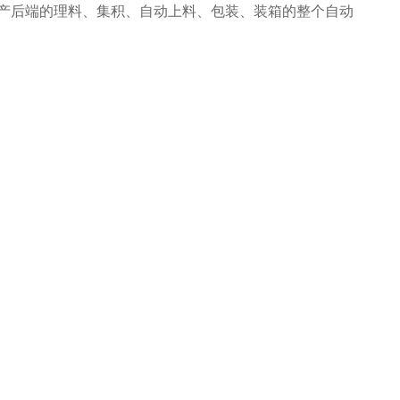
产后端的理料、集积、自动上料、包装、装箱的整个自动
有效地减少了极大限度的降低了人工成本、提高了生产效
了耗材损耗、帮助客户实现价值最大化。