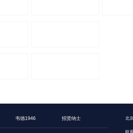
韦德1946
招贤纳士
北
联系