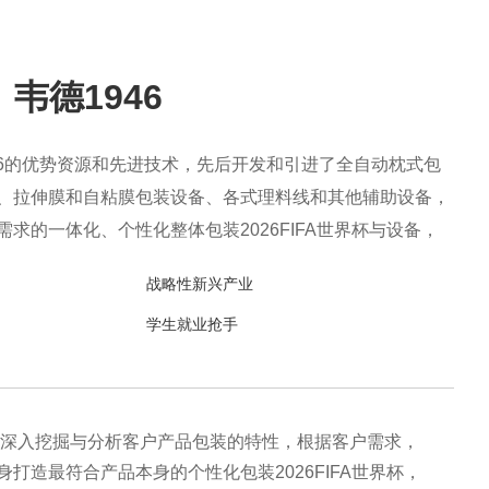
韦德1946
946的优势资源和先进技术，先后开发和引进了全自动枕式包
、拉伸膜和自粘膜包装设备、各式理料线和其他辅助设备，
求的一体化、个性化整体包装2026FIFA世界杯与设备，
产、售后一站式整体服务，广泛应用于方便食品、休闲食
战略性新兴产业
药、生鲜果蔬、烘焙等各个行业领域。
学生就业抢手
46深入挖掘与分析客户产品包装的特性，根据客户需求，
身打造最符合产品本身的个性化包装2026FIFA世界杯，