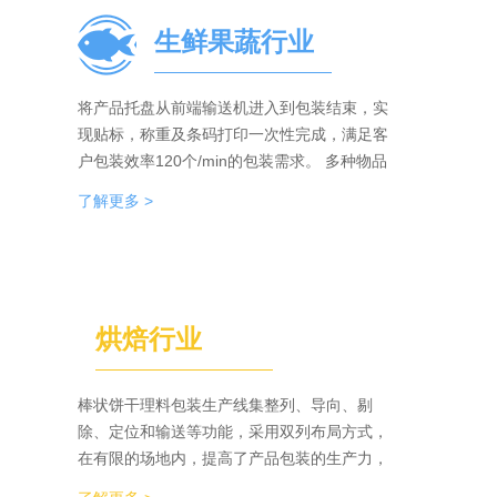
生鲜果蔬行业
将产品托盘从前端输送机进入到包装结束，实
现贴标，称重及条码打印一次性完成，满足客
户包装效率120个/min的包装需求。 多种物品
包装的兼容性，降低了采购成本；包装效率的
了解更多 >
提升，增强了生产力。
烘焙行业
棒状饼干理料包装生产线集整列、导向、剔
除、定位和输送等功能，采用双列布局方式，
在有限的场地内，提高了产品包装的生产力，
同时达到废料收集、安全防护、操作简单等功