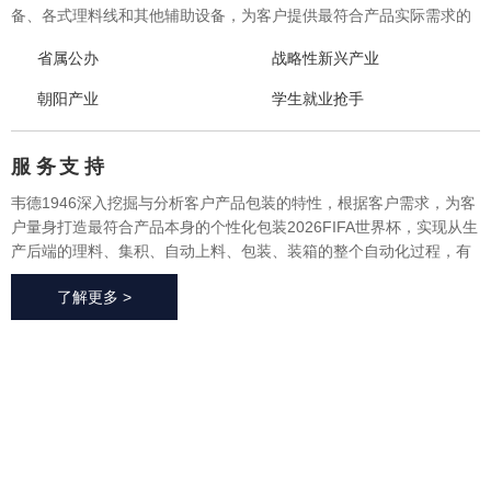
备、各式理料线和其他辅助设备，为客户提供最符合产品实际需求的
一体化、个性化整体包装2026FIFA世界杯与设备，实现从产品研发、
省属公办
战略性新兴产业
采购、生产、售后一站式整体服务，广泛应用于方便食品、休闲食
品、冷冻食品、海产品、医药、生鲜果蔬、烘焙等各个行业领域。
朝阳产业
学生就业抢手
服 务
支 持
韦德1946深入挖掘与分析客户产品包装的特性，根据客户需求，为客
户量身打造最符合产品本身的个性化包装2026FIFA世界杯，实现从生
产后端的理料、集积、自动上料、包装、装箱的整个自动化过程，有
效地减少了极大限度的降低了人工成本、提高了生产效率、降低了耗
了解更多 >
材损耗、帮助客户实现价值最大化。
2026FIFA世
界杯