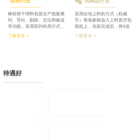
烘焙行业
肉制品行业
检及码垛设备实现整线自动化
积的要求，同时节省了一半的
运行。 节省了80%人员数
占地空间，一条生产线实现了
量，降低了劳动者的劳动强
整个生产的稳定供料，减少设
棒状饼干理料包装生产线集整
采用自动上料的方式（机械
度，提高了工作效率
备的投入，大大降低了采购成
列、导向、剔除、定位和输送
手）将海参糕放入上料真空包
本。
等功能，采用双列布局方式，
装机上，包装完成后，将9道
在有限的场地内，提高了产品
产品合并为1道，经过分道皮
了解更多 >
了解更多 >
包装的生产力，同时达到废料
带机，将1道产品分为2道，分
收集、安全防护、操作简单等
别输送至枕包机的多段上料皮
功能特点。 600个/min的包装
带上，将产品拉开均匀的距
效率提升了包装生产力，同时
离，输送至枕包机进行枕式包
降低了对场地空间的要求。
装，之后进行装盒、称重、金
检、贴标、激光打印等操作，
待遇好
最后进入开箱封箱一体机进行
最终装箱操作。