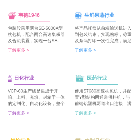
韦德1946
生鲜果蔬行业
包装段采用两台SE-5000A型
将产品托盘从前端输送机进入
枕包机，配合两台高速集积器
到包装结束，实现贴标，称重
及合流装置，实现一台SE-
及条码打印一次性完成，满足
5700A-BX枕包机完成整线的
客户包装效率120个/min的包
了解更多 >
了解更多 >
集合包包装，分道装置完成生
装需求。 多种物品包装的兼
产线单包/集合包的自由切
容性，降低了采购成本；包装
换；装箱段采用WDC-240型
效率的提升，增强了生产力。
封箱主机，一侧配单包集积
日化行业
医药行业
器、一侧配集合包集积器，实
现在一台机器上完成两种形式
的自动装箱。 占地空间减
VCP-60生产线是集成于开
使用S7680高速枕包机，并配
半，一条生产线实现两种形式
箱、上料、充填、封箱于一体
置Y型结构两通道供料机，与
的包装及装箱，人员数量减半
的定制化、自动化设备，整个
前端铝塑机两道出口连接，满
（仅需4-6人），管理成本大
生产线采用独立伺服匹配节拍
足了枕包机的稳定供料，又缩
了解更多 >
了解更多 >
大降低。
协调运行，实现灵活更稳定。
短了设备总长。枕包机单道输
该生产线可依据客户的产品匹
出与装盒机连接，实现装盒机
配最优方案的上料方式，自动
的稳定供料，避免装盒机制作
排列，同时可搭配前后端金重
两套上料机。 降低对厂房面