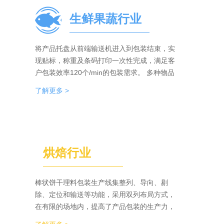
生鲜果蔬行业
将产品托盘从前端输送机进入到包装结束，实
现贴标，称重及条码打印一次性完成，满足客
户包装效率120个/min的包装需求。 多种物品
包装的兼容性，降低了采购成本；包装效率的
了解更多 >
提升，增强了生产力。
烘焙行业
棒状饼干理料包装生产线集整列、导向、剔
除、定位和输送等功能，采用双列布局方式，
在有限的场地内，提高了产品包装的生产力，
同时达到废料收集、安全防护、操作简单等功