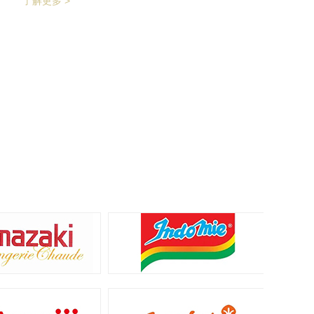
了解更多 >
产品拉开均匀的距离，输送至枕包机进行枕式
包装，之后进行装盒、称重、金检、贴标、激
光打印等操作，最后进入开箱封箱一体机进行
最终装箱操作。