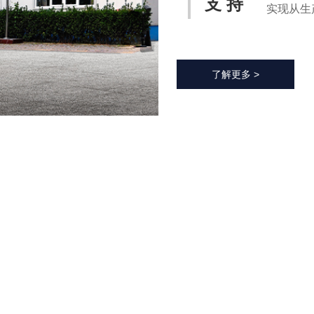
支 持
实现从生
化过程，
率、降低
了解更多 >