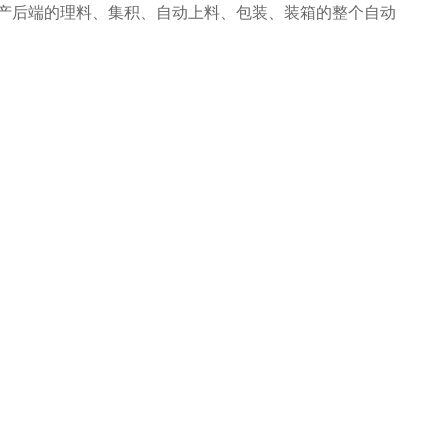
产后端的理料、集积、自动上料、包装、装箱的整个自动
有效地减少了极大限度的降低了人工成本、提高了生产效
了耗材损耗、帮助客户实现价值最大化。