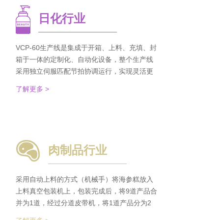
日化行业
VCP-60生产线是集成于开箱、上料、充填、封
箱于一体的定制化、自动化设备，整个生产线
采用独立伺服匹配节拍协调运行，实现灵活更
稳定。该生产线可依据客户的产品匹配最优方
了解更多 >
案的上料方式，自动排列，同时可搭配前后端
金重检及码垛设备实现整线自动化运行。 节省
了80%人员数量，降低了劳动者的劳动强度，
提高了工作效率
肉制品行业
采用自动上料的方式（机械手）将海参糕放入
上料真空包装机上，包装完成后，将9道产品合
并为1道，经过分道皮带机，将1道产品分为2
道，分别输送至枕包机的多段上料皮带上，将