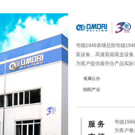
韦德1946承继总部韦德1
装设备、高速装箱装盒设备
为客户提供最符合产品实际需
实现从产品研发、采购、生
省属公办
品、冷冻食品、海产品、医
朝阳产业
韦德19
服 务
为客户量