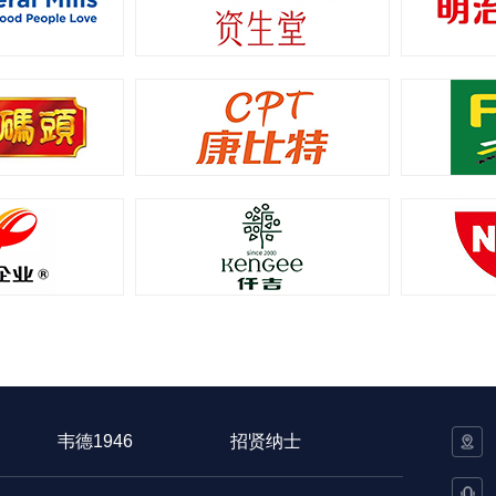
韦德1946
招贤纳士