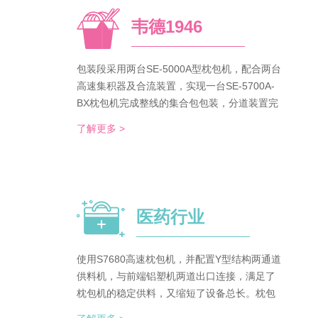
韦德1946
包装段采用两台SE-5000A型枕包机，配合两台
高速集积器及合流装置，实现一台SE-5700A-
BX枕包机完成整线的集合包包装，分道装置完
成生产线单包/集合包的自由切换；装箱段采用
了解更多 >
WDC-240型封箱主机，一侧配单包集积器、一
侧配集合包集积器，实现在一台机器上完成两
种形式的自动装箱。 占地空间减半，一条生产
线实现两种形式的包装及装箱，人员数量减半
（仅需4-6人），管理成本大大降低。
医药行业
使用S7680高速枕包机，并配置Y型结构两通道
供料机，与前端铝塑机两道出口连接，满足了
枕包机的稳定供料，又缩短了设备总长。枕包
机单道输出与装盒机连接，实现装盒机的稳定