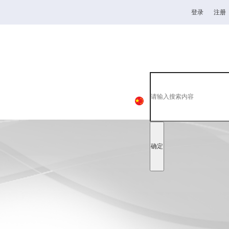
登录
注册
高校
韦德1946
全日制理工类
中
EN
日