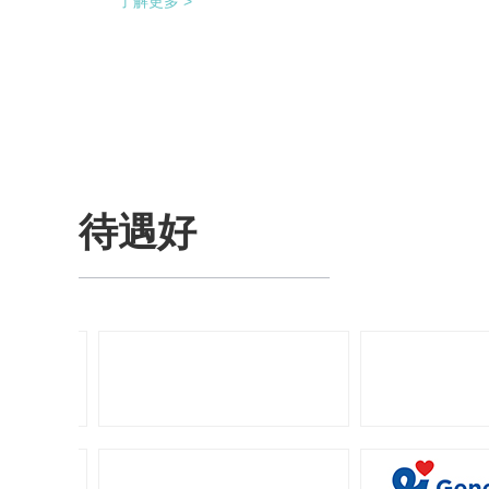
了解更多 >
供料，避免装盒机制作两套上料机。 降低对厂
房面积的要求，同时节省了一半的占地空间，
一条生产线实现了整个生产的稳定供料，减少
设备的投入，大大降低了采购成本。
待遇好