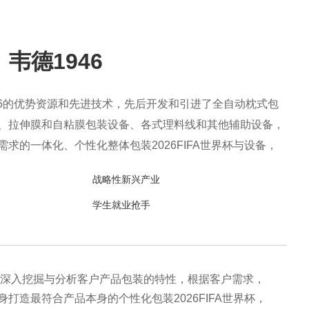
韦德1946
946的优势资源和先进技术，先后开发和引进了全自动枕式包
、拉伸膜和自粘膜包装设备、各式理料线和其他辅助设备，
求的一体化、个性化整体包装2026FIFA世界杯与设备，
产、售后一站式整体服务，广泛应用于方便食品、休闲食
战略性新兴产业
药、生鲜果蔬、烘焙等各个行业领域。
学生就业抢手
46深入挖掘与分析客户产品包装的特性，根据客户需求，
身打造最符合产品本身的个性化包装2026FIFA世界杯，