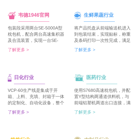
韦德1946官网
生鲜果蔬行业
包装段采用两台SE-5000A型
将产品托盘从前端输送机进入
枕包机，配合两台高速集积器
到包装结束，实现贴标，称重
及合流装置，实现一台SE-
及条码打印一次性完成，满足
5700A-BX枕包机完成整线的
客户包装效率120个/min的包
了解更多 >
了解更多 >
集合包包装，分道装置完成生
装需求。 多种物品包装的兼
产线单包/集合包的自由切
容性，降低了采购成本；包装
换；装箱段采用WDC-240型
效率的提升，增强了生产力。
封箱主机，一侧配单包集积
日化行业
医药行业
器、一侧配集合包集积器，实
现在一台机器上完成两种形式
的自动装箱。 占地空间减
VCP-60生产线是集成于开
使用S7680高速枕包机，并配
半，一条生产线实现两种形式
箱、上料、充填、封箱于一体
置Y型结构两通道供料机，与
的包装及装箱，人员数量减半
的定制化、自动化设备，整个
前端铝塑机两道出口连接，满
（仅需4-6人），管理成本大
生产线采用独立伺服匹配节拍
足了枕包机的稳定供料，又缩
了解更多 >
了解更多 >
大降低。
协调运行，实现灵活更稳定。
短了设备总长。枕包机单道输
该生产线可依据客户的产品匹
出与装盒机连接，实现装盒机
配最优方案的上料方式，自动
的稳定供料，避免装盒机制作
排列，同时可搭配前后端金重
两套上料机。 降低对厂房面