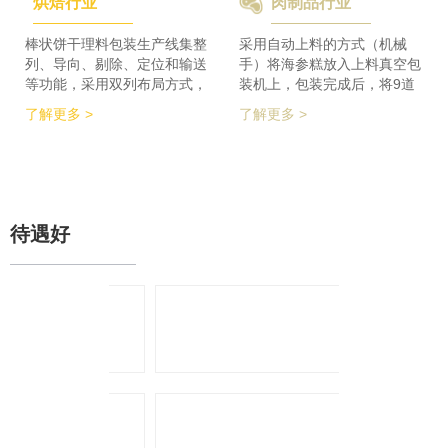
烘焙行业
肉制品行业
检及码垛设备实现整线自动化
积的要求，同时节省了一半的
运行。 节省了80%人员数
占地空间，一条生产线实现了
量，降低了劳动者的劳动强
整个生产的稳定供料，减少设
棒状饼干理料包装生产线集整
采用自动上料的方式（机械
度，提高了工作效率
备的投入，大大降低了采购成
列、导向、剔除、定位和输送
手）将海参糕放入上料真空包
本。
等功能，采用双列布局方式，
装机上，包装完成后，将9道
在有限的场地内，提高了产品
产品合并为1道，经过分道皮
了解更多 >
了解更多 >
包装的生产力，同时达到废料
带机，将1道产品分为2道，分
收集、安全防护、操作简单等
别输送至枕包机的多段上料皮
功能特点。 600个/min的包装
带上，将产品拉开均匀的距
效率提升了包装生产力，同时
离，输送至枕包机进行枕式包
降低了对场地空间的要求。
装，之后进行装盒、称重、金
检、贴标、激光打印等操作，
待遇好
最后进入开箱封箱一体机进行
最终装箱操作。