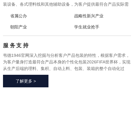
装设备、各式理料线和其他辅助设备，为客户提供最符合产品实际需
求的一体化、个性化整体包装2026FIFA世界杯与设备，实现从产品研
省属公办
战略性新兴产业
发、采购、生产、售后一站式整体服务，广泛应用于方便食品、休闲
食品、冷冻食品、海产品、医药、生鲜果蔬、烘焙等各个行业领域。
朝阳产业
学生就业抢手
服 务
支 持
韦德1946官网深入挖掘与分析客户产品包装的特性，根据客户需求，
为客户量身打造最符合产品本身的个性化包装2026FIFA世界杯，实现
从生产后端的理料、集积、自动上料、包装、装箱的整个自动化过
程，有效地减少了极大限度的降低了人工成本、提高了生产效率、降
了解更多 >
低了耗材损耗、帮助客户实现价值最大化。
2026FIFA世
界杯