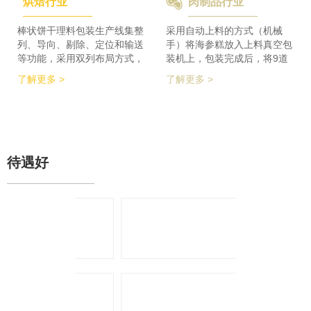
烘焙行业
肉制品行业
检及码垛设备实现整线自动化
积的要求，同时节省了一半的
运行。 节省了80%人员数
占地空间，一条生产线实现了
量，降低了劳动者的劳动强
整个生产的稳定供料，减少设
棒状饼干理料包装生产线集整
采用自动上料的方式（机械
度，提高了工作效率
备的投入，大大降低了采购成
列、导向、剔除、定位和输送
手）将海参糕放入上料真空包
本。
等功能，采用双列布局方式，
装机上，包装完成后，将9道
在有限的场地内，提高了产品
产品合并为1道，经过分道皮
了解更多 >
了解更多 >
包装的生产力，同时达到废料
带机，将1道产品分为2道，分
收集、安全防护、操作简单等
别输送至枕包机的多段上料皮
功能特点。 600个/min的包装
带上，将产品拉开均匀的距
效率提升了包装生产力，同时
离，输送至枕包机进行枕式包
降低了对场地空间的要求。
装，之后进行装盒、称重、金
检、贴标、激光打印等操作，
待遇好
最后进入开箱封箱一体机进行
最终装箱操作。