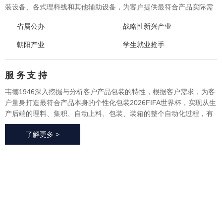
装设备、各式理料线和其他辅助设备，为客户提供最符合产品实际需
求的一体化、个性化整体包装2026FIFA世界杯与设备，实现从产品研
省属公办
战略性新兴产业
发、采购、生产、售后一站式整体服务，广泛应用于方便食品、休闲
食品、冷冻食品、海产品、医药、生鲜果蔬、烘焙等各个行业领域。
朝阳产业
学生就业抢手
服 务
支 持
韦德1946深入挖掘与分析客户产品包装的特性，根据客户需求，为客
户量身打造最符合产品本身的个性化包装2026FIFA世界杯，实现从生
产后端的理料、集积、自动上料、包装、装箱的整个自动化过程，有
效地减少了极大限度的降低了人工成本、提高了生产效率、降低了耗
了解更多 >
材损耗、帮助客户实现价值最大化。
2026FIFA世
界杯