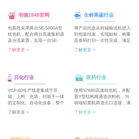
韦德1946官网
生鲜果蔬行业
包装段采用两台SE-5000A型
将产品托盘从前端输送机进入
枕包机，配合两台高速集积器
到包装结束，实现贴标，称重
及合流装置，实现一台SE-
及条码打印一次性完成，满足
5700A-BX枕包机完成整线的
客户包装效率120个/min的包
了解更多 >
了解更多 >
集合包包装，分道装置完成生
装需求。 多种物品包装的兼
产线单包/集合包的自由切
容性，降低了采购成本；包装
换；装箱段采用WDC-240型
效率的提升，增强了生产力。
封箱主机，一侧配单包集积
日化行业
医药行业
器、一侧配集合包集积器，实
现在一台机器上完成两种形式
的自动装箱。 占地空间减
VCP-60生产线是集成于开
使用S7680高速枕包机，并配
半，一条生产线实现两种形式
箱、上料、充填、封箱于一体
置Y型结构两通道供料机，与
的包装及装箱，人员数量减半
的定制化、自动化设备，整个
前端铝塑机两道出口连接，满
（仅需4-6人），管理成本大
生产线采用独立伺服匹配节拍
足了枕包机的稳定供料，又缩
了解更多 >
了解更多 >
大降低。
协调运行，实现灵活更稳定。
短了设备总长。枕包机单道输
该生产线可依据客户的产品匹
出与装盒机连接，实现装盒机
配最优方案的上料方式，自动
的稳定供料，避免装盒机制作
排列，同时可搭配前后端金重
两套上料机。 降低对厂房面