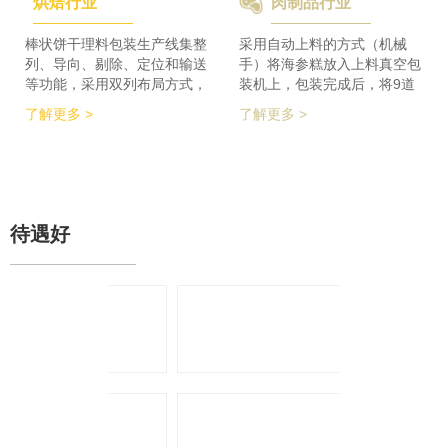
烘焙行业
肉制品行业
检及码垛设备实现整线自动化
积的要求，同时节省了一半的
运行。 节省了80%人员数
占地空间，一条生产线实现了
量，降低了劳动者的劳动强
整个生产的稳定供料，减少设
棒状饼干理料包装生产线集整
采用自动上料的方式（机械
度，提高了工作效率
备的投入，大大降低了采购成
列、导向、剔除、定位和输送
手）将海参糕放入上料真空包
本。
等功能，采用双列布局方式，
装机上，包装完成后，将9道
在有限的场地内，提高了产品
产品合并为1道，经过分道皮
了解更多 >
了解更多 >
包装的生产力，同时达到废料
带机，将1道产品分为2道，分
收集、安全防护、操作简单等
别输送至枕包机的多段上料皮
功能特点。 600个/min的包装
带上，将产品拉开均匀的距
效率提升了包装生产力，同时
离，输送至枕包机进行枕式包
降低了对场地空间的要求。
装，之后进行装盒、称重、金
检、贴标、激光打印等操作，
待遇好
最后进入开箱封箱一体机进行
最终装箱操作。