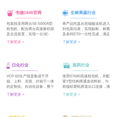
韦德1946官网
生鲜果蔬行业
包装段采用两台SE-5000A型
将产品托盘从前端输送机进入
枕包机，配合两台高速集积器
到包装结束，实现贴标，称重
及合流装置，实现一台SE-
及条码打印一次性完成，满足
5700A-BX枕包机完成整线的
客户包装效率120个/min的包
了解更多 >
了解更多 >
集合包包装，分道装置完成生
装需求。 多种物品包装的兼
产线单包/集合包的自由切
容性，降低了采购成本；包装
换；装箱段采用WDC-240型
效率的提升，增强了生产力。
封箱主机，一侧配单包集积
日化行业
医药行业
器、一侧配集合包集积器，实
现在一台机器上完成两种形式
的自动装箱。 占地空间减
VCP-60生产线是集成于开
使用S7680高速枕包机，并配
半，一条生产线实现两种形式
箱、上料、充填、封箱于一体
置Y型结构两通道供料机，与
的包装及装箱，人员数量减半
的定制化、自动化设备，整个
前端铝塑机两道出口连接，满
（仅需4-6人），管理成本大
生产线采用独立伺服匹配节拍
足了枕包机的稳定供料，又缩
了解更多 >
了解更多 >
大降低。
协调运行，实现灵活更稳定。
短了设备总长。枕包机单道输
该生产线可依据客户的产品匹
出与装盒机连接，实现装盒机
配最优方案的上料方式，自动
的稳定供料，避免装盒机制作
排列，同时可搭配前后端金重
两套上料机。 降低对厂房面