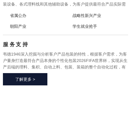
装设备、各式理料线和其他辅助设备，为客户提供最符合产品实际需
求的一体化、个性化整体包装2026FIFA世界杯与设备，实现从产品研
省属公办
战略性新兴产业
发、采购、生产、售后一站式整体服务，广泛应用于方便食品、休闲
食品、冷冻食品、海产品、医药、生鲜果蔬、烘焙等各个行业领域。
朝阳产业
学生就业抢手
服 务
支 持
韦德1946深入挖掘与分析客户产品包装的特性，根据客户需求，为客
户量身打造最符合产品本身的个性化包装2026FIFA世界杯，实现从生
产后端的理料、集积、自动上料、包装、装箱的整个自动化过程，有
效地减少了极大限度的降低了人工成本、提高了生产效率、降低了耗
了解更多 >
材损耗、帮助客户实现价值最大化。
2026FIFA世
界杯