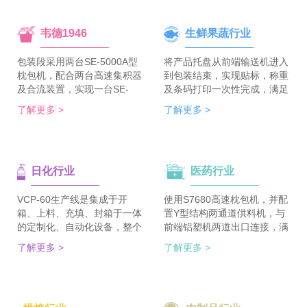
韦德1946
生鲜果蔬行业
包装段采用两台SE-5000A型
将产品托盘从前端输送机进入
枕包机，配合两台高速集积器
到包装结束，实现贴标，称重
及合流装置，实现一台SE-
及条码打印一次性完成，满足
5700A-BX枕包机完成整线的
客户包装效率120个/min的包
了解更多 >
了解更多 >
集合包包装，分道装置完成生
装需求。 多种物品包装的兼
产线单包/集合包的自由切
容性，降低了采购成本；包装
换；装箱段采用WDC-240型
效率的提升，增强了生产力。
封箱主机，一侧配单包集积
日化行业
医药行业
器、一侧配集合包集积器，实
现在一台机器上完成两种形式
的自动装箱。 占地空间减
VCP-60生产线是集成于开
使用S7680高速枕包机，并配
半，一条生产线实现两种形式
箱、上料、充填、封箱于一体
置Y型结构两通道供料机，与
的包装及装箱，人员数量减半
的定制化、自动化设备，整个
前端铝塑机两道出口连接，满
（仅需4-6人），管理成本大
生产线采用独立伺服匹配节拍
足了枕包机的稳定供料，又缩
了解更多 >
了解更多 >
大降低。
协调运行，实现灵活更稳定。
短了设备总长。枕包机单道输
该生产线可依据客户的产品匹
出与装盒机连接，实现装盒机
配最优方案的上料方式，自动
的稳定供料，避免装盒机制作
排列，同时可搭配前后端金重
两套上料机。 降低对厂房面