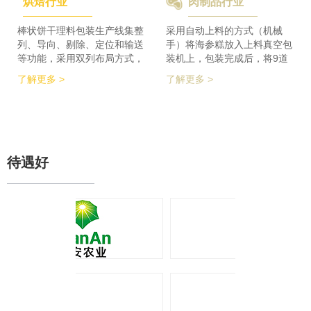
烘焙行业
肉制品行业
检及码垛设备实现整线自动化
积的要求，同时节省了一半的
运行。 节省了80%人员数
占地空间，一条生产线实现了
量，降低了劳动者的劳动强
整个生产的稳定供料，减少设
棒状饼干理料包装生产线集整
采用自动上料的方式（机械
度，提高了工作效率
备的投入，大大降低了采购成
列、导向、剔除、定位和输送
手）将海参糕放入上料真空包
本。
等功能，采用双列布局方式，
装机上，包装完成后，将9道
在有限的场地内，提高了产品
产品合并为1道，经过分道皮
了解更多 >
了解更多 >
包装的生产力，同时达到废料
带机，将1道产品分为2道，分
收集、安全防护、操作简单等
别输送至枕包机的多段上料皮
功能特点。 600个/min的包装
带上，将产品拉开均匀的距
效率提升了包装生产力，同时
离，输送至枕包机进行枕式包
降低了对场地空间的要求。
装，之后进行装盒、称重、金
检、贴标、激光打印等操作，
待遇好
最后进入开箱封箱一体机进行
最终装箱操作。