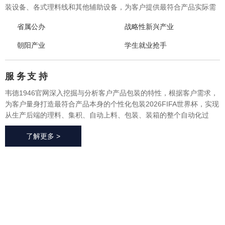
装设备、各式理料线和其他辅助设备，为客户提供最符合产品实际需
求的一体化、个性化整体包装2026FIFA世界杯与设备，实现从产品研
省属公办
战略性新兴产业
发、采购、生产、售后一站式整体服务，广泛应用于方便食品、休闲
食品、冷冻食品、海产品、医药、生鲜果蔬、烘焙等各个行业领域。
朝阳产业
学生就业抢手
服 务
支 持
韦德1946官网深入挖掘与分析客户产品包装的特性，根据客户需求，
为客户量身打造最符合产品本身的个性化包装2026FIFA世界杯，实现
从生产后端的理料、集积、自动上料、包装、装箱的整个自动化过
程，有效地减少了极大限度的降低了人工成本、提高了生产效率、降
了解更多 >
低了耗材损耗、帮助客户实现价值最大化。
2026FIFA世
界杯