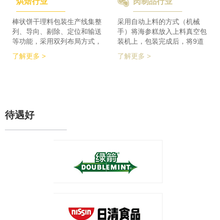
烘焙行业
肉制品行业
检及码垛设备实现整线自动化
积的要求，同时节省了一半的
运行。 节省了80%人员数
占地空间，一条生产线实现了
量，降低了劳动者的劳动强
整个生产的稳定供料，减少设
棒状饼干理料包装生产线集整
采用自动上料的方式（机械
度，提高了工作效率
备的投入，大大降低了采购成
列、导向、剔除、定位和输送
手）将海参糕放入上料真空包
本。
等功能，采用双列布局方式，
装机上，包装完成后，将9道
在有限的场地内，提高了产品
产品合并为1道，经过分道皮
了解更多 >
了解更多 >
包装的生产力，同时达到废料
带机，将1道产品分为2道，分
收集、安全防护、操作简单等
别输送至枕包机的多段上料皮
功能特点。 600个/min的包装
带上，将产品拉开均匀的距
效率提升了包装生产力，同时
离，输送至枕包机进行枕式包
降低了对场地空间的要求。
装，之后进行装盒、称重、金
检、贴标、激光打印等操作，
待遇好
最后进入开箱封箱一体机进行
最终装箱操作。