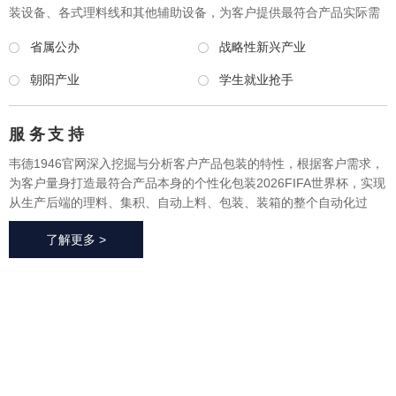
装设备、各式理料线和其他辅助设备，为客户提供最符合产品实际需
求的一体化、个性化整体包装2026FIFA世界杯与设备，实现从产品研
省属公办
战略性新兴产业
发、采购、生产、售后一站式整体服务，广泛应用于方便食品、休闲
食品、冷冻食品、海产品、医药、生鲜果蔬、烘焙等各个行业领域。
朝阳产业
学生就业抢手
服 务
支 持
韦德1946官网深入挖掘与分析客户产品包装的特性，根据客户需求，
为客户量身打造最符合产品本身的个性化包装2026FIFA世界杯，实现
从生产后端的理料、集积、自动上料、包装、装箱的整个自动化过
程，有效地减少了极大限度的降低了人工成本、提高了生产效率、降
了解更多 >
低了耗材损耗、帮助客户实现价值最大化。
2026FIFA世
界杯