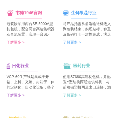
韦德1946官网
生鲜果蔬行业
包装段采用两台SE-5000A型
将产品托盘从前端输送机进入
枕包机，配合两台高速集积器
到包装结束，实现贴标，称重
及合流装置，实现一台SE-
及条码打印一次性完成，满足
5700A-BX枕包机完成整线的
客户包装效率120个/min的包
了解更多 >
了解更多 >
集合包包装，分道装置完成生
装需求。 多种物品包装的兼
产线单包/集合包的自由切
容性，降低了采购成本；包装
换；装箱段采用WDC-240型
效率的提升，增强了生产力。
封箱主机，一侧配单包集积
日化行业
医药行业
器、一侧配集合包集积器，实
现在一台机器上完成两种形式
的自动装箱。 占地空间减
VCP-60生产线是集成于开
使用S7680高速枕包机，并配
半，一条生产线实现两种形式
箱、上料、充填、封箱于一体
置Y型结构两通道供料机，与
的包装及装箱，人员数量减半
的定制化、自动化设备，整个
前端铝塑机两道出口连接，满
（仅需4-6人），管理成本大
生产线采用独立伺服匹配节拍
足了枕包机的稳定供料，又缩
了解更多 >
了解更多 >
大降低。
协调运行，实现灵活更稳定。
短了设备总长。枕包机单道输
该生产线可依据客户的产品匹
出与装盒机连接，实现装盒机
配最优方案的上料方式，自动
的稳定供料，避免装盒机制作
排列，同时可搭配前后端金重
两套上料机。 降低对厂房面