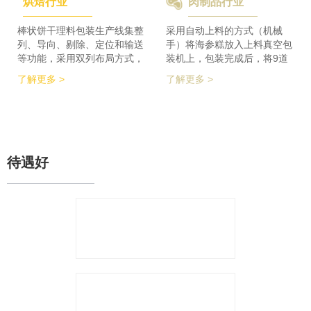
烘焙行业
肉制品行业
检及码垛设备实现整线自动化
积的要求，同时节省了一半的
运行。 节省了80%人员数
占地空间，一条生产线实现了
量，降低了劳动者的劳动强
整个生产的稳定供料，减少设
棒状饼干理料包装生产线集整
采用自动上料的方式（机械
度，提高了工作效率
备的投入，大大降低了采购成
列、导向、剔除、定位和输送
手）将海参糕放入上料真空包
本。
等功能，采用双列布局方式，
装机上，包装完成后，将9道
在有限的场地内，提高了产品
产品合并为1道，经过分道皮
了解更多 >
了解更多 >
包装的生产力，同时达到废料
带机，将1道产品分为2道，分
收集、安全防护、操作简单等
别输送至枕包机的多段上料皮
功能特点。 600个/min的包装
带上，将产品拉开均匀的距
效率提升了包装生产力，同时
离，输送至枕包机进行枕式包
降低了对场地空间的要求。
装，之后进行装盒、称重、金
检、贴标、激光打印等操作，
待遇好
最后进入开箱封箱一体机进行
最终装箱操作。