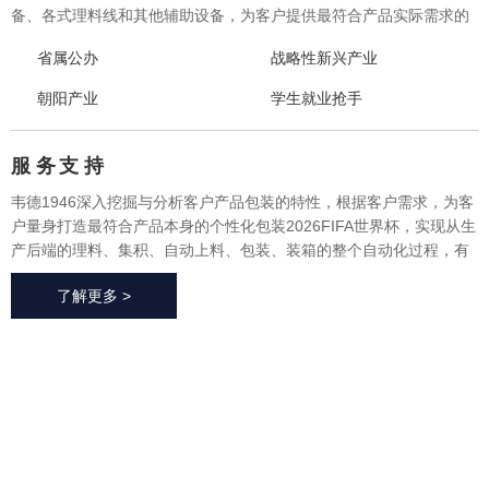
备、各式理料线和其他辅助设备，为客户提供最符合产品实际需求的
一体化、个性化整体包装2026FIFA世界杯与设备，实现从产品研发、
省属公办
战略性新兴产业
采购、生产、售后一站式整体服务，广泛应用于方便食品、休闲食
品、冷冻食品、海产品、医药、生鲜果蔬、烘焙等各个行业领域。
朝阳产业
学生就业抢手
服 务
支 持
韦德1946深入挖掘与分析客户产品包装的特性，根据客户需求，为客
户量身打造最符合产品本身的个性化包装2026FIFA世界杯，实现从生
产后端的理料、集积、自动上料、包装、装箱的整个自动化过程，有
效地减少了极大限度的降低了人工成本、提高了生产效率、降低了耗
了解更多 >
材损耗、帮助客户实现价值最大化。
2026FIFA世
界杯