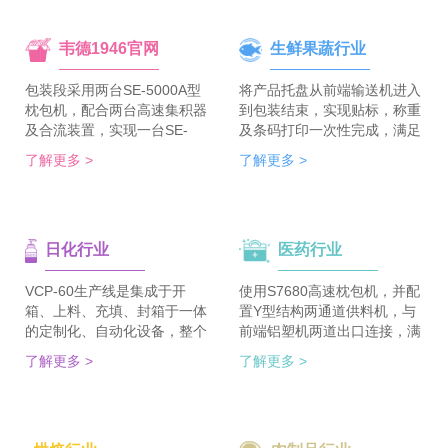
韦德1946官网
生鲜果蔬行业
包装段采用两台SE-5000A型
将产品托盘从前端输送机进入
枕包机，配合两台高速集积器
到包装结束，实现贴标，称重
及合流装置，实现一台SE-
及条码打印一次性完成，满足
5700A-BX枕包机完成整线的
客户包装效率120个/min的包
了解更多 >
了解更多 >
集合包包装，分道装置完成生
装需求。 多种物品包装的兼
产线单包/集合包的自由切
容性，降低了采购成本；包装
换；装箱段采用WDC-240型
效率的提升，增强了生产力。
封箱主机，一侧配单包集积
日化行业
医药行业
器、一侧配集合包集积器，实
现在一台机器上完成两种形式
的自动装箱。 占地空间减
VCP-60生产线是集成于开
使用S7680高速枕包机，并配
半，一条生产线实现两种形式
箱、上料、充填、封箱于一体
置Y型结构两通道供料机，与
的包装及装箱，人员数量减半
的定制化、自动化设备，整个
前端铝塑机两道出口连接，满
（仅需4-6人），管理成本大
生产线采用独立伺服匹配节拍
足了枕包机的稳定供料，又缩
了解更多 >
了解更多 >
大降低。
协调运行，实现灵活更稳定。
短了设备总长。枕包机单道输
该生产线可依据客户的产品匹
出与装盒机连接，实现装盒机
配最优方案的上料方式，自动
的稳定供料，避免装盒机制作
排列，同时可搭配前后端金重
两套上料机。 降低对厂房面