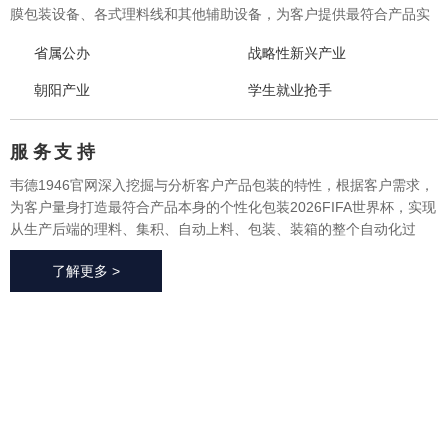
膜包装设备、各式理料线和其他辅助设备，为客户提供最符合产品实
际需求的一体化、个性化整体包装2026FIFA世界杯与设备，实现从产
省属公办
战略性新兴产业
品研发、采购、生产、售后一站式整体服务，广泛应用于方便食品、
休闲食品、冷冻食品、海产品、医药、生鲜果蔬、烘焙等各个行业领
朝阳产业
学生就业抢手
域。
服 务
支 持
韦德1946官网深入挖掘与分析客户产品包装的特性，根据客户需求，
为客户量身打造最符合产品本身的个性化包装2026FIFA世界杯，实现
从生产后端的理料、集积、自动上料、包装、装箱的整个自动化过
程，有效地减少了极大限度的降低了人工成本、提高了生产效率、降
了解更多 >
低了耗材损耗、帮助客户实现价值最大化。
2026FIFA世
界杯