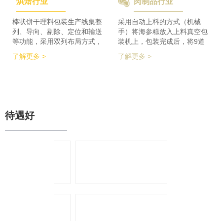
烘焙行业
肉制品行业
检及码垛设备实现整线自动化
积的要求，同时节省了一半的
运行。 节省了80%人员数
占地空间，一条生产线实现了
量，降低了劳动者的劳动强
整个生产的稳定供料，减少设
棒状饼干理料包装生产线集整
采用自动上料的方式（机械
度，提高了工作效率
备的投入，大大降低了采购成
列、导向、剔除、定位和输送
手）将海参糕放入上料真空包
本。
等功能，采用双列布局方式，
装机上，包装完成后，将9道
在有限的场地内，提高了产品
产品合并为1道，经过分道皮
了解更多 >
了解更多 >
包装的生产力，同时达到废料
带机，将1道产品分为2道，分
收集、安全防护、操作简单等
别输送至枕包机的多段上料皮
功能特点。 600个/min的包装
带上，将产品拉开均匀的距
效率提升了包装生产力，同时
离，输送至枕包机进行枕式包
降低了对场地空间的要求。
装，之后进行装盒、称重、金
检、贴标、激光打印等操作，
待遇好
最后进入开箱封箱一体机进行
最终装箱操作。