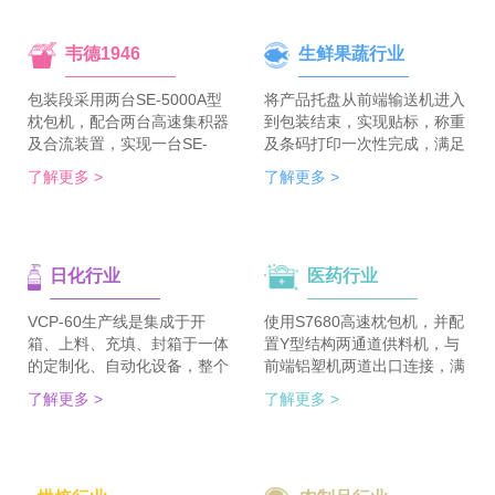
韦德1946
生鲜果蔬行业
包装段采用两台SE-5000A型
将产品托盘从前端输送机进入
枕包机，配合两台高速集积器
到包装结束，实现贴标，称重
及合流装置，实现一台SE-
及条码打印一次性完成，满足
5700A-BX枕包机完成整线的
客户包装效率120个/min的包
了解更多 >
了解更多 >
集合包包装，分道装置完成生
装需求。 多种物品包装的兼
产线单包/集合包的自由切
容性，降低了采购成本；包装
换；装箱段采用WDC-240型
效率的提升，增强了生产力。
封箱主机，一侧配单包集积
日化行业
医药行业
器、一侧配集合包集积器，实
现在一台机器上完成两种形式
的自动装箱。 占地空间减
VCP-60生产线是集成于开
使用S7680高速枕包机，并配
半，一条生产线实现两种形式
箱、上料、充填、封箱于一体
置Y型结构两通道供料机，与
的包装及装箱，人员数量减半
的定制化、自动化设备，整个
前端铝塑机两道出口连接，满
（仅需4-6人），管理成本大
生产线采用独立伺服匹配节拍
足了枕包机的稳定供料，又缩
了解更多 >
了解更多 >
大降低。
协调运行，实现灵活更稳定。
短了设备总长。枕包机单道输
该生产线可依据客户的产品匹
出与装盒机连接，实现装盒机
配最优方案的上料方式，自动
的稳定供料，避免装盒机制作
排列，同时可搭配前后端金重
两套上料机。 降低对厂房面