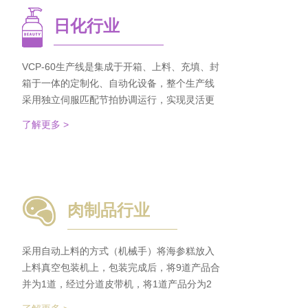
日化行业
VCP-60生产线是集成于开箱、上料、充填、封
箱于一体的定制化、自动化设备，整个生产线
采用独立伺服匹配节拍协调运行，实现灵活更
稳定。该生产线可依据客户的产品匹配最优方
了解更多 >
案的上料方式，自动排列，同时可搭配前后端
金重检及码垛设备实现整线自动化运行。 节省
了80%人员数量，降低了劳动者的劳动强度，
提高了工作效率
肉制品行业
采用自动上料的方式（机械手）将海参糕放入
上料真空包装机上，包装完成后，将9道产品合
并为1道，经过分道皮带机，将1道产品分为2
道，分别输送至枕包机的多段上料皮带上，将