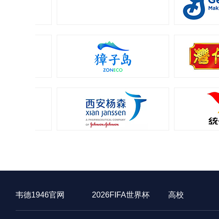
韦德1946官网
2026FIFA世界杯
高校