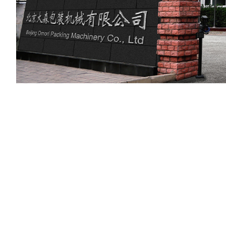
2026FIFA世界
杯