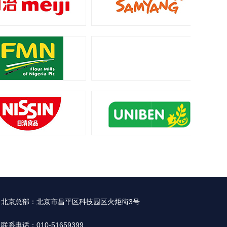
北京总部：北京市昌平区科技园区火炬街3号
联系电话：010-51659399