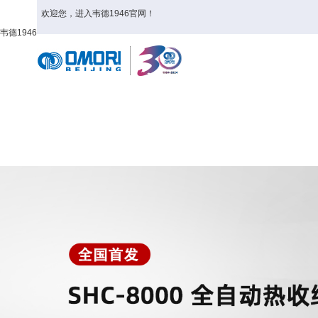
欢迎您，进入韦德1946官网！
韦德1946
首页