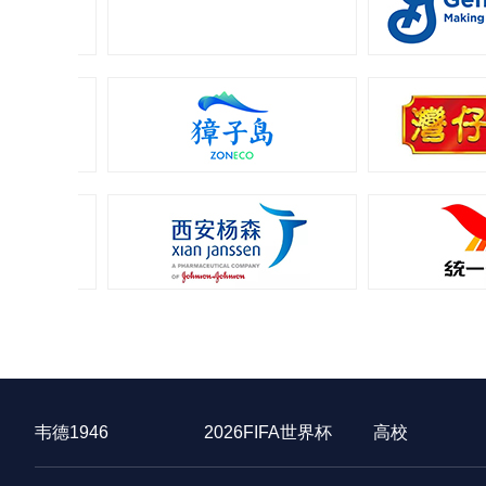
韦德1946
2026FIFA世界杯
高校