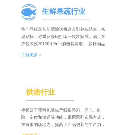
生鲜果蔬行业
将产品托盘从前端输送机进入到包装结束，实
现贴标，称重及条码打印一次性完成，满足客
户包装效率120个/min的包装需求。 多种物品
包装的兼容性，降低了采购成本；包装效率的
了解更多 >
提升，增强了生产力。
烘焙行业
棒状饼干理料包装生产线集整列、导向、剔
除、定位和输送等功能，采用双列布局方式，
在有限的场地内，提高了产品包装的生产力，
同时达到废料收集、安全防护、操作简单等功