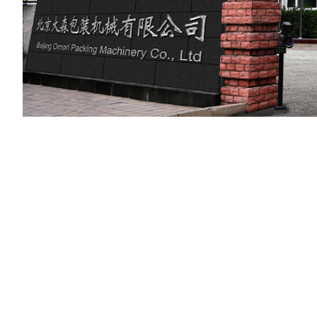
2026FIFA世界
杯