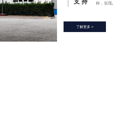
支 持
杯，实现
自动化过
产效率、
了解更多 >