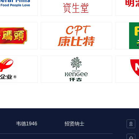
韦德1946
招贤纳士