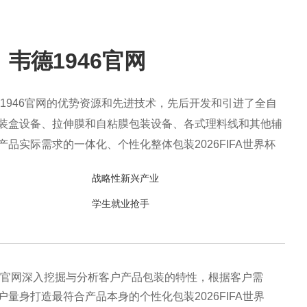
韦德1946官网
德1946官网的优势资源和先进技术，先后开发和引进了全自
装盒设备、拉伸膜和自粘膜包装设备、各式理料线和其他辅
品实际需求的一体化、个性化整体包装2026FIFA世界杯
采购、生产、售后一站式整体服务，广泛应用于方便食品、
战略性新兴产业
品、医药、生鲜果蔬、烘焙等各个行业领域。
学生就业抢手
46官网深入挖掘与分析客户产品包装的特性，根据客户需
户量身打造最符合产品本身的个性化包装2026FIFA世界