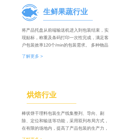
生鲜果蔬行业
将产品托盘从前端输送机进入到包装结束，实
现贴标，称重及条码打印一次性完成，满足客
户包装效率120个/min的包装需求。 多种物品
包装的兼容性，降低了采购成本；包装效率的
了解更多 >
提升，增强了生产力。
烘焙行业
棒状饼干理料包装生产线集整列、导向、剔
除、定位和输送等功能，采用双列布局方式，
在有限的场地内，提高了产品包装的生产力，
同时达到废料收集、安全防护、操作简单等功