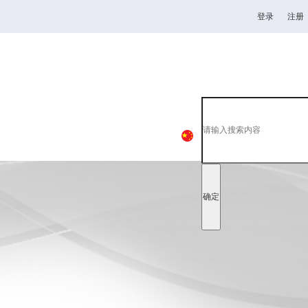
登录
注册
高校
韦德1946
全日制理工类
中
EN
日