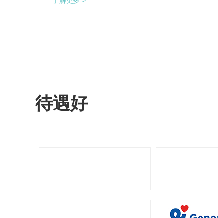
了解更多 >
供料，避免装盒机制作两套上料机。 降低对厂
房面积的要求，同时节省了一半的占地空间，
一条生产线实现了整个生产的稳定供料，减少
设备的投入，大大降低了采购成本。
待遇好