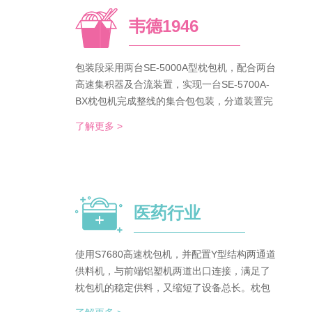
韦德1946
包装段采用两台SE-5000A型枕包机，配合两台
高速集积器及合流装置，实现一台SE-5700A-
BX枕包机完成整线的集合包包装，分道装置完
成生产线单包/集合包的自由切换；装箱段采用
了解更多 >
WDC-240型封箱主机，一侧配单包集积器、一
侧配集合包集积器，实现在一台机器上完成两
种形式的自动装箱。 占地空间减半，一条生产
线实现两种形式的包装及装箱，人员数量减半
（仅需4-6人），管理成本大大降低。
医药行业
使用S7680高速枕包机，并配置Y型结构两通道
供料机，与前端铝塑机两道出口连接，满足了
枕包机的稳定供料，又缩短了设备总长。枕包
机单道输出与装盒机连接，实现装盒机的稳定