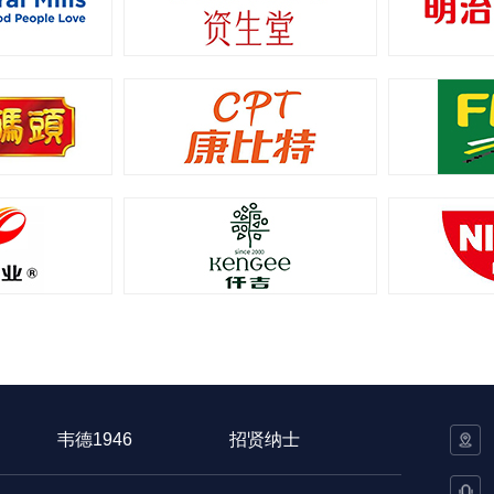
韦德1946
招贤纳士