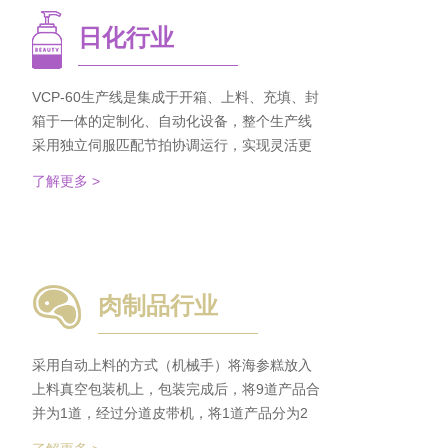
日化行业
VCP-60生产线是集成于开箱、上料、充填、封
箱于一体的定制化、自动化设备，整个生产线
采用独立伺服匹配节拍协调运行，实现灵活更
稳定。该生产线可依据客户的产品匹配最优方
了解更多 >
案的上料方式，自动排列，同时可搭配前后端
金重检及码垛设备实现整线自动化运行。 节省
了80%人员数量，降低了劳动者的劳动强度，
提高了工作效率
肉制品行业
采用自动上料的方式（机械手）将海参糕放入
上料真空包装机上，包装完成后，将9道产品合
并为1道，经过分道皮带机，将1道产品分为2
道，分别输送至枕包机的多段上料皮带上，将