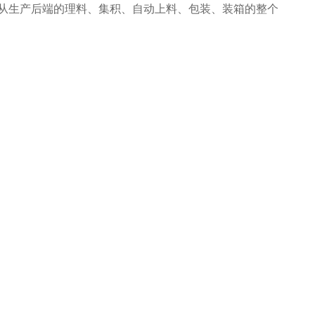
从生产后端的理料、集积、自动上料、包装、装箱的整个
程，有效地减少了极大限度的降低了人工成本、提高了生
降低了耗材损耗、帮助客户实现价值最大化。