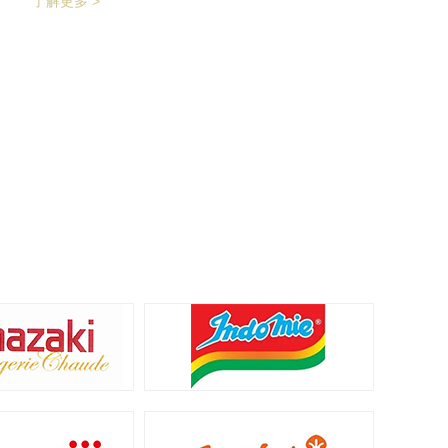
了解更多 >
产品拉开均匀的距离，输送至枕包机进行枕式
包装，之后进行装盒、称重、金检、贴标、激
光打印等操作，最后进入开箱封箱一体机进行
最终装箱操作。