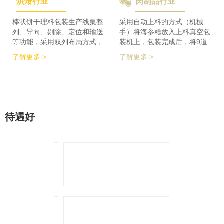
烘焙行业
肉制品行业
检及码垛设备实现整线自动化
积的要求，同时节省了一半的
运行。 节省了80%人员数
占地空间，一条生产线实现了
量，降低了劳动者的劳动强
整个生产的稳定供料，减少设
棒状饼干理料包装生产线集整
采用自动上料的方式（机械
度，提高了工作效率
备的投入，大大降低了采购成
列、导向、剔除、定位和输送
手）将海参糕放入上料真空包
本。
等功能，采用双列布局方式，
装机上，包装完成后，将9道
在有限的场地内，提高了产品
产品合并为1道，经过分道皮
了解更多 >
了解更多 >
包装的生产力，同时达到废料
带机，将1道产品分为2道，分
收集、安全防护、操作简单等
别输送至枕包机的多段上料皮
功能特点。 600个/min的包装
带上，将产品拉开均匀的距
效率提升了包装生产力，同时
离，输送至枕包机进行枕式包
降低了对场地空间的要求。
装，之后进行装盒、称重、金
检、贴标、激光打印等操作，
待遇好
最后进入开箱封箱一体机进行
最终装箱操作。