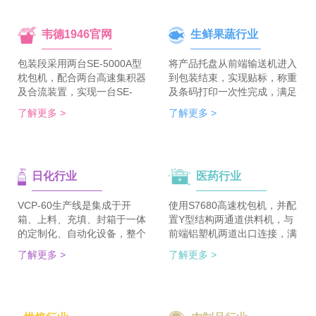
韦德1946官网
生鲜果蔬行业
包装段采用两台SE-5000A型
将产品托盘从前端输送机进入
枕包机，配合两台高速集积器
到包装结束，实现贴标，称重
及合流装置，实现一台SE-
及条码打印一次性完成，满足
5700A-BX枕包机完成整线的
客户包装效率120个/min的包
了解更多 >
了解更多 >
集合包包装，分道装置完成生
装需求。 多种物品包装的兼
产线单包/集合包的自由切
容性，降低了采购成本；包装
换；装箱段采用WDC-240型
效率的提升，增强了生产力。
封箱主机，一侧配单包集积
日化行业
医药行业
器、一侧配集合包集积器，实
现在一台机器上完成两种形式
的自动装箱。 占地空间减
VCP-60生产线是集成于开
使用S7680高速枕包机，并配
半，一条生产线实现两种形式
箱、上料、充填、封箱于一体
置Y型结构两通道供料机，与
的包装及装箱，人员数量减半
的定制化、自动化设备，整个
前端铝塑机两道出口连接，满
（仅需4-6人），管理成本大
生产线采用独立伺服匹配节拍
足了枕包机的稳定供料，又缩
了解更多 >
了解更多 >
大降低。
协调运行，实现灵活更稳定。
短了设备总长。枕包机单道输
该生产线可依据客户的产品匹
出与装盒机连接，实现装盒机
配最优方案的上料方式，自动
的稳定供料，避免装盒机制作
排列，同时可搭配前后端金重
两套上料机。 降低对厂房面