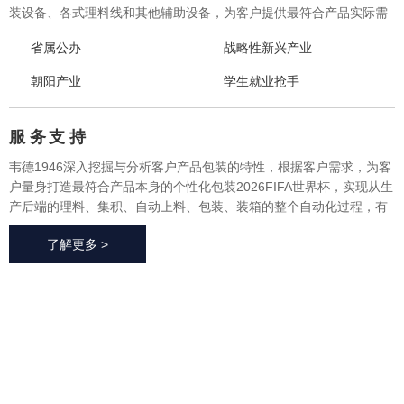
装设备、各式理料线和其他辅助设备，为客户提供最符合产品实际需
求的一体化、个性化整体包装2026FIFA世界杯与设备，实现从产品研
省属公办
战略性新兴产业
发、采购、生产、售后一站式整体服务，广泛应用于方便食品、休闲
食品、冷冻食品、海产品、医药、生鲜果蔬、烘焙等各个行业领域。
朝阳产业
学生就业抢手
服 务
支 持
韦德1946深入挖掘与分析客户产品包装的特性，根据客户需求，为客
户量身打造最符合产品本身的个性化包装2026FIFA世界杯，实现从生
产后端的理料、集积、自动上料、包装、装箱的整个自动化过程，有
效地减少了极大限度的降低了人工成本、提高了生产效率、降低了耗
了解更多 >
材损耗、帮助客户实现价值最大化。
2026FIFA世
界杯