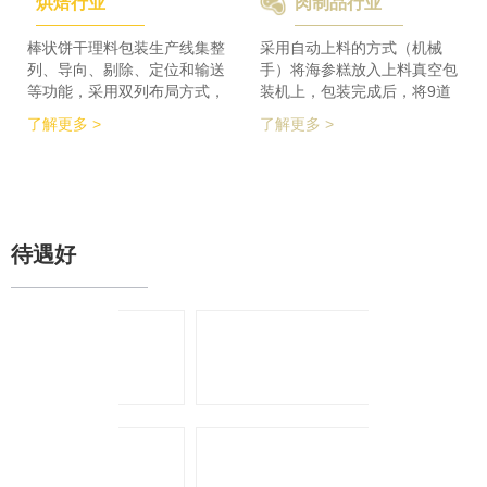
烘焙行业
肉制品行业
检及码垛设备实现整线自动化
积的要求，同时节省了一半的
运行。 节省了80%人员数
占地空间，一条生产线实现了
量，降低了劳动者的劳动强
整个生产的稳定供料，减少设
棒状饼干理料包装生产线集整
采用自动上料的方式（机械
度，提高了工作效率
备的投入，大大降低了采购成
列、导向、剔除、定位和输送
手）将海参糕放入上料真空包
本。
等功能，采用双列布局方式，
装机上，包装完成后，将9道
在有限的场地内，提高了产品
产品合并为1道，经过分道皮
了解更多 >
了解更多 >
包装的生产力，同时达到废料
带机，将1道产品分为2道，分
收集、安全防护、操作简单等
别输送至枕包机的多段上料皮
功能特点。 600个/min的包装
带上，将产品拉开均匀的距
效率提升了包装生产力，同时
离，输送至枕包机进行枕式包
降低了对场地空间的要求。
装，之后进行装盒、称重、金
检、贴标、激光打印等操作，
待遇好
最后进入开箱封箱一体机进行
最终装箱操作。