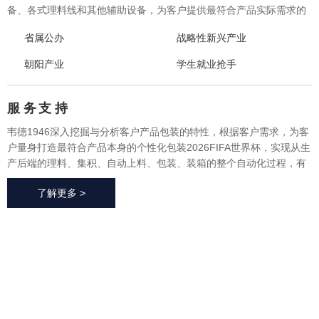
备、各式理料线和其他辅助设备，为客户提供最符合产品实际需求的
一体化、个性化整体包装2026FIFA世界杯与设备，实现从产品研发、
省属公办
战略性新兴产业
采购、生产、售后一站式整体服务，广泛应用于方便食品、休闲食
品、冷冻食品、海产品、医药、生鲜果蔬、烘焙等各个行业领域。
朝阳产业
学生就业抢手
服 务
支 持
韦德1946深入挖掘与分析客户产品包装的特性，根据客户需求，为客
户量身打造最符合产品本身的个性化包装2026FIFA世界杯，实现从生
产后端的理料、集积、自动上料、包装、装箱的整个自动化过程，有
效地减少了极大限度的降低了人工成本、提高了生产效率、降低了耗
了解更多 >
材损耗、帮助客户实现价值最大化。
2026FIFA世
界杯