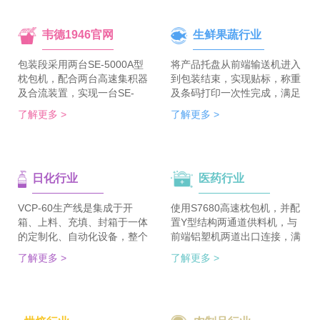
韦德1946官网
生鲜果蔬行业
包装段采用两台SE-5000A型
将产品托盘从前端输送机进入
枕包机，配合两台高速集积器
到包装结束，实现贴标，称重
及合流装置，实现一台SE-
及条码打印一次性完成，满足
5700A-BX枕包机完成整线的
客户包装效率120个/min的包
了解更多 >
了解更多 >
集合包包装，分道装置完成生
装需求。 多种物品包装的兼
产线单包/集合包的自由切
容性，降低了采购成本；包装
换；装箱段采用WDC-240型
效率的提升，增强了生产力。
封箱主机，一侧配单包集积
日化行业
医药行业
器、一侧配集合包集积器，实
现在一台机器上完成两种形式
的自动装箱。 占地空间减
VCP-60生产线是集成于开
使用S7680高速枕包机，并配
半，一条生产线实现两种形式
箱、上料、充填、封箱于一体
置Y型结构两通道供料机，与
的包装及装箱，人员数量减半
的定制化、自动化设备，整个
前端铝塑机两道出口连接，满
（仅需4-6人），管理成本大
生产线采用独立伺服匹配节拍
足了枕包机的稳定供料，又缩
了解更多 >
了解更多 >
大降低。
协调运行，实现灵活更稳定。
短了设备总长。枕包机单道输
该生产线可依据客户的产品匹
出与装盒机连接，实现装盒机
配最优方案的上料方式，自动
的稳定供料，避免装盒机制作
排列，同时可搭配前后端金重
两套上料机。 降低对厂房面