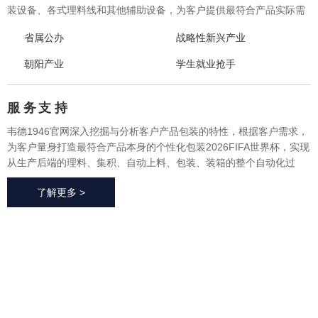
装设备、各式理料线和其他辅助设备，为客户提供最符合产品实际需
求的一体化、个性化整体包装2026FIFA世界杯与设备，实现从产品研
省属公办
战略性新兴产业
发、采购、生产、售后一站式整体服务，广泛应用于方便食品、休闲
食品、冷冻食品、海产品、医药、生鲜果蔬、烘焙等各个行业领域。
朝阳产业
学生就业抢手
服 务
支 持
韦德1946官网深入挖掘与分析客户产品包装的特性，根据客户需求，
为客户量身打造最符合产品本身的个性化包装2026FIFA世界杯，实现
从生产后端的理料、集积、自动上料、包装、装箱的整个自动化过
程，有效地减少了极大限度的降低了人工成本、提高了生产效率、降
了解更多 >
低了耗材损耗、帮助客户实现价值最大化。
2026FIFA世
界杯