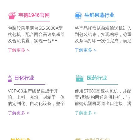
韦德1946官网
生鲜果蔬行业
包装段采用两台SE-5000A型
将产品托盘从前端输送机进入
枕包机，配合两台高速集积器
到包装结束，实现贴标，称重
及合流装置，实现一台SE-
及条码打印一次性完成，满足
5700A-BX枕包机完成整线的
客户包装效率120个/min的包
了解更多 >
了解更多 >
集合包包装，分道装置完成生
装需求。 多种物品包装的兼
产线单包/集合包的自由切
容性，降低了采购成本；包装
换；装箱段采用WDC-240型
效率的提升，增强了生产力。
封箱主机，一侧配单包集积
日化行业
医药行业
器、一侧配集合包集积器，实
现在一台机器上完成两种形式
的自动装箱。 占地空间减
VCP-60生产线是集成于开
使用S7680高速枕包机，并配
半，一条生产线实现两种形式
箱、上料、充填、封箱于一体
置Y型结构两通道供料机，与
的包装及装箱，人员数量减半
的定制化、自动化设备，整个
前端铝塑机两道出口连接，满
（仅需4-6人），管理成本大
生产线采用独立伺服匹配节拍
足了枕包机的稳定供料，又缩
了解更多 >
了解更多 >
大降低。
协调运行，实现灵活更稳定。
短了设备总长。枕包机单道输
该生产线可依据客户的产品匹
出与装盒机连接，实现装盒机
配最优方案的上料方式，自动
的稳定供料，避免装盒机制作
排列，同时可搭配前后端金重
两套上料机。 降低对厂房面