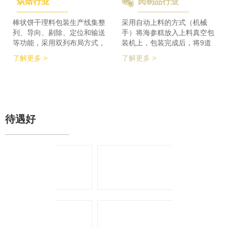
烘焙行业
肉制品行业
检及码垛设备实现整线自动化
积的要求，同时节省了一半的
运行。 节省了80%人员数
占地空间，一条生产线实现了
量，降低了劳动者的劳动强
整个生产的稳定供料，减少设
棒状饼干理料包装生产线集整
采用自动上料的方式（机械
度，提高了工作效率
备的投入，大大降低了采购成
列、导向、剔除、定位和输送
手）将海参糕放入上料真空包
本。
等功能，采用双列布局方式，
装机上，包装完成后，将9道
在有限的场地内，提高了产品
产品合并为1道，经过分道皮
了解更多 >
了解更多 >
包装的生产力，同时达到废料
带机，将1道产品分为2道，分
收集、安全防护、操作简单等
别输送至枕包机的多段上料皮
功能特点。 600个/min的包装
带上，将产品拉开均匀的距
效率提升了包装生产力，同时
离，输送至枕包机进行枕式包
降低了对场地空间的要求。
装，之后进行装盒、称重、金
检、贴标、激光打印等操作，
待遇好
最后进入开箱封箱一体机进行
最终装箱操作。