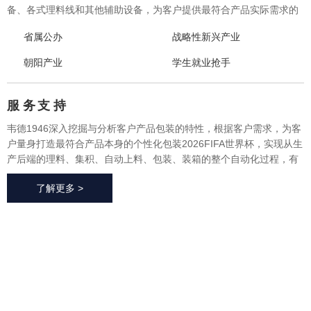
备、各式理料线和其他辅助设备，为客户提供最符合产品实际需求的
一体化、个性化整体包装2026FIFA世界杯与设备，实现从产品研发、
省属公办
战略性新兴产业
采购、生产、售后一站式整体服务，广泛应用于方便食品、休闲食
品、冷冻食品、海产品、医药、生鲜果蔬、烘焙等各个行业领域。
朝阳产业
学生就业抢手
服 务
支 持
韦德1946深入挖掘与分析客户产品包装的特性，根据客户需求，为客
户量身打造最符合产品本身的个性化包装2026FIFA世界杯，实现从生
产后端的理料、集积、自动上料、包装、装箱的整个自动化过程，有
效地减少了极大限度的降低了人工成本、提高了生产效率、降低了耗
了解更多 >
材损耗、帮助客户实现价值最大化。
2026FIFA世
界杯