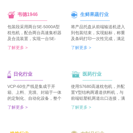
韦德1946
生鲜果蔬行业
包装段采用两台SE-5000A型
将产品托盘从前端输送机进入
枕包机，配合两台高速集积器
到包装结束，实现贴标，称重
及合流装置，实现一台SE-
及条码打印一次性完成，满足
5700A-BX枕包机完成整线的
客户包装效率120个/min的包
了解更多 >
了解更多 >
集合包包装，分道装置完成生
装需求。 多种物品包装的兼
产线单包/集合包的自由切
容性，降低了采购成本；包装
换；装箱段采用WDC-240型
效率的提升，增强了生产力。
封箱主机，一侧配单包集积
日化行业
医药行业
器、一侧配集合包集积器，实
现在一台机器上完成两种形式
的自动装箱。 占地空间减
VCP-60生产线是集成于开
使用S7680高速枕包机，并配
半，一条生产线实现两种形式
箱、上料、充填、封箱于一体
置Y型结构两通道供料机，与
的包装及装箱，人员数量减半
的定制化、自动化设备，整个
前端铝塑机两道出口连接，满
（仅需4-6人），管理成本大
生产线采用独立伺服匹配节拍
足了枕包机的稳定供料，又缩
了解更多 >
了解更多 >
大降低。
协调运行，实现灵活更稳定。
短了设备总长。枕包机单道输
该生产线可依据客户的产品匹
出与装盒机连接，实现装盒机
配最优方案的上料方式，自动
的稳定供料，避免装盒机制作
排列，同时可搭配前后端金重
两套上料机。 降低对厂房面