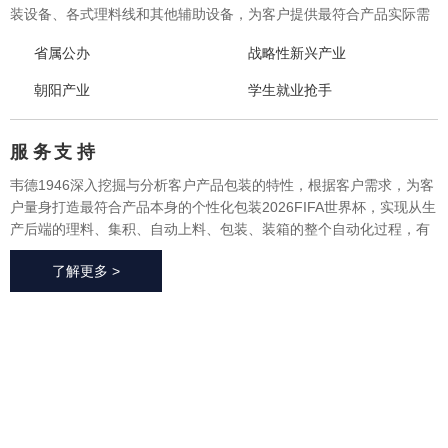
装设备、各式理料线和其他辅助设备，为客户提供最符合产品实际需
求的一体化、个性化整体包装2026FIFA世界杯与设备，实现从产品研
省属公办
战略性新兴产业
发、采购、生产、售后一站式整体服务，广泛应用于方便食品、休闲
食品、冷冻食品、海产品、医药、生鲜果蔬、烘焙等各个行业领域。
朝阳产业
学生就业抢手
服 务
支 持
韦德1946深入挖掘与分析客户产品包装的特性，根据客户需求，为客
户量身打造最符合产品本身的个性化包装2026FIFA世界杯，实现从生
产后端的理料、集积、自动上料、包装、装箱的整个自动化过程，有
效地减少了极大限度的降低了人工成本、提高了生产效率、降低了耗
了解更多 >
材损耗、帮助客户实现价值最大化。
2026FIFA世
界杯