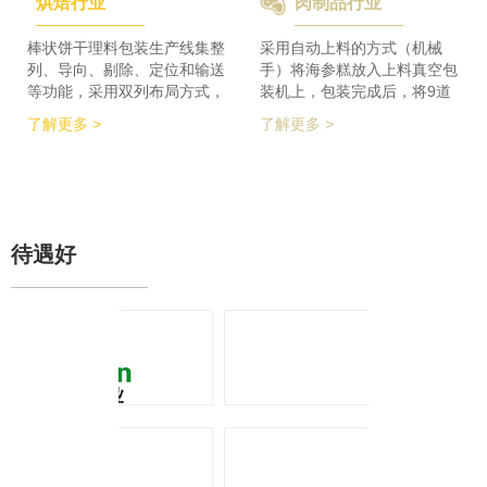
烘焙行业
肉制品行业
检及码垛设备实现整线自动化
积的要求，同时节省了一半的
运行。 节省了80%人员数
占地空间，一条生产线实现了
量，降低了劳动者的劳动强
整个生产的稳定供料，减少设
棒状饼干理料包装生产线集整
采用自动上料的方式（机械
度，提高了工作效率
备的投入，大大降低了采购成
列、导向、剔除、定位和输送
手）将海参糕放入上料真空包
本。
等功能，采用双列布局方式，
装机上，包装完成后，将9道
在有限的场地内，提高了产品
产品合并为1道，经过分道皮
了解更多 >
了解更多 >
包装的生产力，同时达到废料
带机，将1道产品分为2道，分
收集、安全防护、操作简单等
别输送至枕包机的多段上料皮
功能特点。 600个/min的包装
带上，将产品拉开均匀的距
效率提升了包装生产力，同时
离，输送至枕包机进行枕式包
降低了对场地空间的要求。
装，之后进行装盒、称重、金
检、贴标、激光打印等操作，
待遇好
最后进入开箱封箱一体机进行
最终装箱操作。