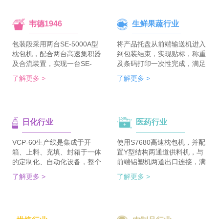
韦德1946
生鲜果蔬行业
包装段采用两台SE-5000A型
将产品托盘从前端输送机进入
枕包机，配合两台高速集积器
到包装结束，实现贴标，称重
及合流装置，实现一台SE-
及条码打印一次性完成，满足
5700A-BX枕包机完成整线的
客户包装效率120个/min的包
了解更多 >
了解更多 >
集合包包装，分道装置完成生
装需求。 多种物品包装的兼
产线单包/集合包的自由切
容性，降低了采购成本；包装
换；装箱段采用WDC-240型
效率的提升，增强了生产力。
封箱主机，一侧配单包集积
日化行业
医药行业
器、一侧配集合包集积器，实
现在一台机器上完成两种形式
的自动装箱。 占地空间减
VCP-60生产线是集成于开
使用S7680高速枕包机，并配
半，一条生产线实现两种形式
箱、上料、充填、封箱于一体
置Y型结构两通道供料机，与
的包装及装箱，人员数量减半
的定制化、自动化设备，整个
前端铝塑机两道出口连接，满
（仅需4-6人），管理成本大
生产线采用独立伺服匹配节拍
足了枕包机的稳定供料，又缩
了解更多 >
了解更多 >
大降低。
协调运行，实现灵活更稳定。
短了设备总长。枕包机单道输
该生产线可依据客户的产品匹
出与装盒机连接，实现装盒机
配最优方案的上料方式，自动
的稳定供料，避免装盒机制作
排列，同时可搭配前后端金重
两套上料机。 降低对厂房面