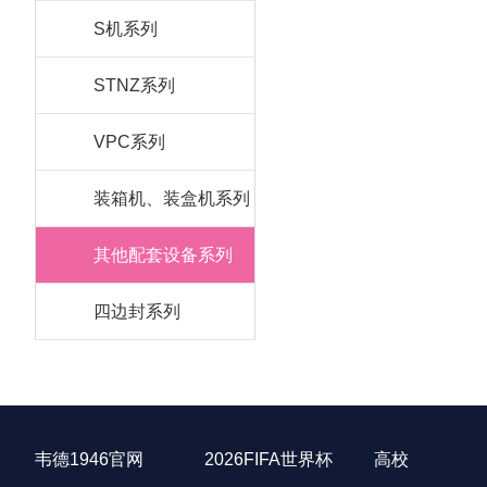
S机系列
STNZ系列
VPC系列
装箱机、装盒机系列
其他配套设备系列
四边封系列
韦德1946官网
2026FIFA世界杯
高校