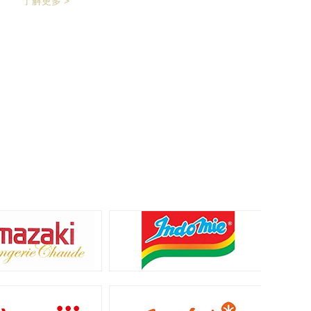
了解更多 >
产品拉开均匀的距离，输送至枕包机进行枕式
包装，之后进行装盒、称重、金检、贴标、激
光打印等操作，最后进入开箱封箱一体机进行
最终装箱操作。