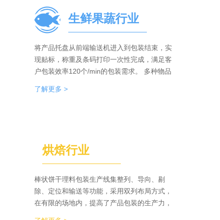
生鲜果蔬行业
将产品托盘从前端输送机进入到包装结束，实
现贴标，称重及条码打印一次性完成，满足客
户包装效率120个/min的包装需求。 多种物品
包装的兼容性，降低了采购成本；包装效率的
了解更多 >
提升，增强了生产力。
烘焙行业
棒状饼干理料包装生产线集整列、导向、剔
除、定位和输送等功能，采用双列布局方式，
在有限的场地内，提高了产品包装的生产力，
同时达到废料收集、安全防护、操作简单等功