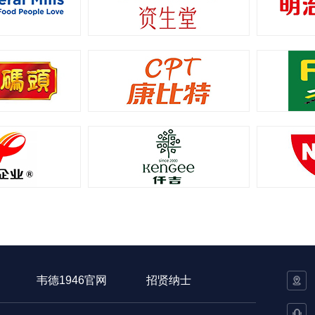
韦德1946官网
招贤纳士