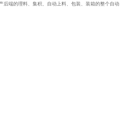
产后端的理料、集积、自动上料、包装、装箱的整个自动
有效地减少了极大限度的降低了人工成本、提高了生产效
了耗材损耗、帮助客户实现价值最大化。