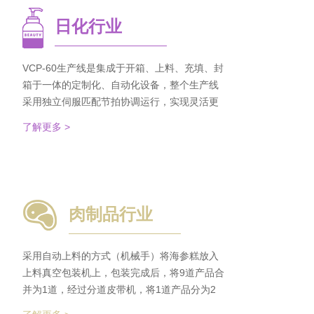
日化行业
VCP-60生产线是集成于开箱、上料、充填、封
箱于一体的定制化、自动化设备，整个生产线
采用独立伺服匹配节拍协调运行，实现灵活更
稳定。该生产线可依据客户的产品匹配最优方
了解更多 >
案的上料方式，自动排列，同时可搭配前后端
金重检及码垛设备实现整线自动化运行。 节省
了80%人员数量，降低了劳动者的劳动强度，
提高了工作效率
肉制品行业
采用自动上料的方式（机械手）将海参糕放入
上料真空包装机上，包装完成后，将9道产品合
并为1道，经过分道皮带机，将1道产品分为2
道，分别输送至枕包机的多段上料皮带上，将