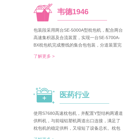
韦德1946
包装段采用两台SE-5000A型枕包机，配合两台
高速集积器及合流装置，实现一台SE-5700A-
BX枕包机完成整线的集合包包装，分道装置完
成生产线单包/集合包的自由切换；装箱段采用
了解更多 >
WDC-240型封箱主机，一侧配单包集积器、一
侧配集合包集积器，实现在一台机器上完成两
种形式的自动装箱。 占地空间减半，一条生产
线实现两种形式的包装及装箱，人员数量减半
（仅需4-6人），管理成本大大降低。
医药行业
使用S7680高速枕包机，并配置Y型结构两通道
供料机，与前端铝塑机两道出口连接，满足了
枕包机的稳定供料，又缩短了设备总长。枕包
机单道输出与装盒机连接，实现装盒机的稳定