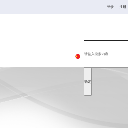
登录
注册
高校
韦德1946官网
全日制理工类
中
EN
日