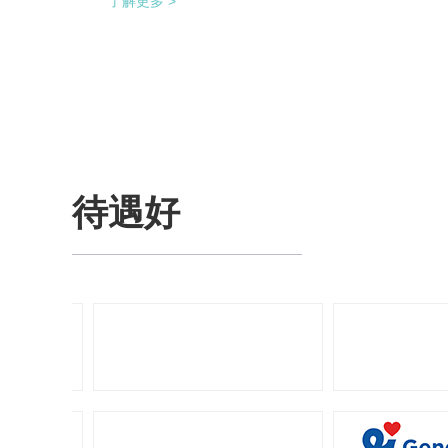
了解更多 >
供料，避免装盒机制作两套上料机。 降低对厂
房面积的要求，同时节省了一半的占地空间，
一条生产线实现了整个生产的稳定供料，减少
设备的投入，大大降低了采购成本。
待遇好