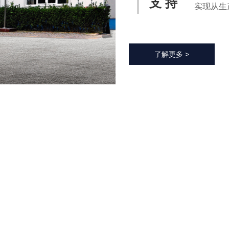
支 持
实现从生
化过程，
率、降低
了解更多 >