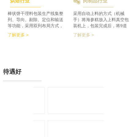
烘焙行业
肉制品行业
检及码垛设备实现整线自动化
积的要求，同时节省了一半的
运行。 节省了80%人员数
占地空间，一条生产线实现了
量，降低了劳动者的劳动强
整个生产的稳定供料，减少设
棒状饼干理料包装生产线集整
采用自动上料的方式（机械
度，提高了工作效率
备的投入，大大降低了采购成
列、导向、剔除、定位和输送
手）将海参糕放入上料真空包
本。
等功能，采用双列布局方式，
装机上，包装完成后，将9道
在有限的场地内，提高了产品
产品合并为1道，经过分道皮
了解更多 >
了解更多 >
包装的生产力，同时达到废料
带机，将1道产品分为2道，分
收集、安全防护、操作简单等
别输送至枕包机的多段上料皮
功能特点。 600个/min的包装
带上，将产品拉开均匀的距
效率提升了包装生产力，同时
离，输送至枕包机进行枕式包
降低了对场地空间的要求。
装，之后进行装盒、称重、金
检、贴标、激光打印等操作，
待遇好
最后进入开箱封箱一体机进行
最终装箱操作。