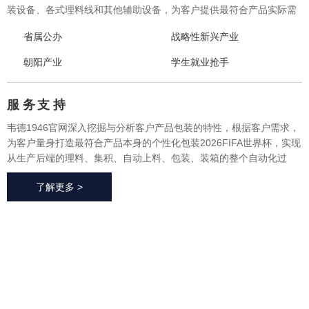
装设备、各式理料线和其他辅助设备，为客户提供最符合产品实际需
求的一体化、个性化整体包装2026FIFA世界杯与设备，实现从产品研
省属公办
战略性新兴产业
发、采购、生产、售后一站式整体服务，广泛应用于方便食品、休闲
食品、冷冻食品、海产品、医药、生鲜果蔬、烘焙等各个行业领域。
朝阳产业
学生就业抢手
服 务
支 持
韦德1946官网深入挖掘与分析客户产品包装的特性，根据客户需求，
为客户量身打造最符合产品本身的个性化包装2026FIFA世界杯，实现
从生产后端的理料、集积、自动上料、包装、装箱的整个自动化过
程，有效地减少了极大限度的降低了人工成本、提高了生产效率、降
了解更多 >
低了耗材损耗、帮助客户实现价值最大化。
2026FIFA世
界杯