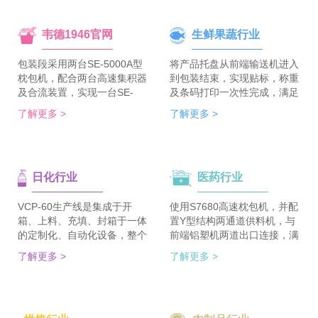
韦德1946官网
生鲜果蔬行业
包装段采用两台SE-5000A型
将产品托盘从前端输送机进入
枕包机，配合两台高速集积器
到包装结束，实现贴标，称重
及合流装置，实现一台SE-
及条码打印一次性完成，满足
5700A-BX枕包机完成整线的
客户包装效率120个/min的包
了解更多 >
了解更多 >
集合包包装，分道装置完成生
装需求。 多种物品包装的兼
产线单包/集合包的自由切
容性，降低了采购成本；包装
换；装箱段采用WDC-240型
效率的提升，增强了生产力。
封箱主机，一侧配单包集积
日化行业
医药行业
器、一侧配集合包集积器，实
现在一台机器上完成两种形式
的自动装箱。 占地空间减
VCP-60生产线是集成于开
使用S7680高速枕包机，并配
半，一条生产线实现两种形式
箱、上料、充填、封箱于一体
置Y型结构两通道供料机，与
的包装及装箱，人员数量减半
的定制化、自动化设备，整个
前端铝塑机两道出口连接，满
（仅需4-6人），管理成本大
生产线采用独立伺服匹配节拍
足了枕包机的稳定供料，又缩
了解更多 >
了解更多 >
大降低。
协调运行，实现灵活更稳定。
短了设备总长。枕包机单道输
该生产线可依据客户的产品匹
出与装盒机连接，实现装盒机
配最优方案的上料方式，自动
的稳定供料，避免装盒机制作
排列，同时可搭配前后端金重
两套上料机。 降低对厂房面