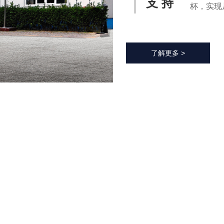
支 持
杯，实现
自动化过
产效率、
了解更多 >