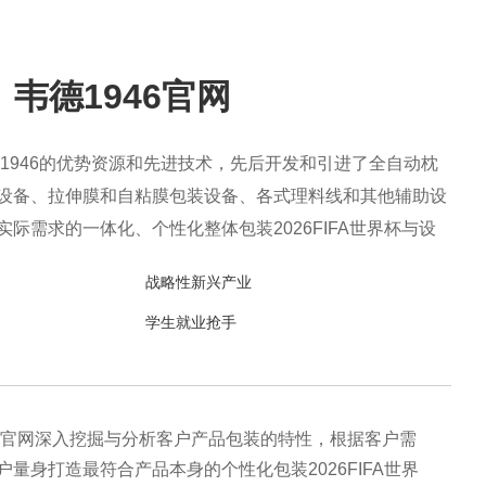
韦德1946官网
德1946的优势资源和先进技术，先后开发和引进了全自动枕
设备、拉伸膜和自粘膜包装设备、各式理料线和其他辅助设
际需求的一体化、个性化整体包装2026FIFA世界杯与设
、生产、售后一站式整体服务，广泛应用于方便食品、休闲
战略性新兴产业
医药、生鲜果蔬、烘焙等各个行业领域。
学生就业抢手
46官网深入挖掘与分析客户产品包装的特性，根据客户需
户量身打造最符合产品本身的个性化包装2026FIFA世界