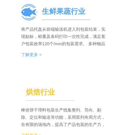
生鲜果蔬行业
将产品托盘从前端输送机进入到包装结束，实
现贴标，称重及条码打印一次性完成，满足客
户包装效率120个/min的包装需求。 多种物品
包装的兼容性，降低了采购成本；包装效率的
了解更多 >
提升，增强了生产力。
烘焙行业
棒状饼干理料包装生产线集整列、导向、剔
除、定位和输送等功能，采用双列布局方式，
在有限的场地内，提高了产品包装的生产力，
同时达到废料收集、安全防护、操作简单等功