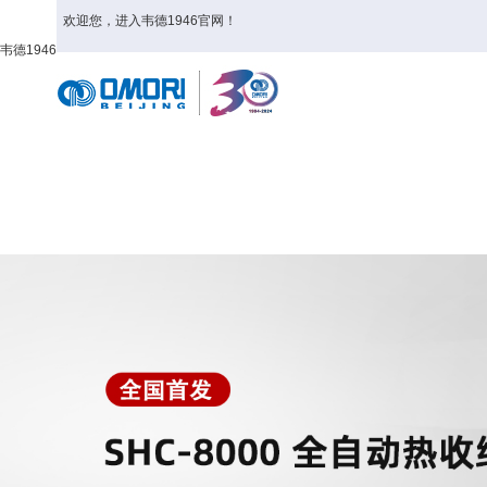
欢迎您，进入韦德1946官网！
韦德1946
首页