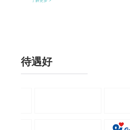
了解更多 >
供料，避免装盒机制作两套上料机。 降低对厂
房面积的要求，同时节省了一半的占地空间，
一条生产线实现了整个生产的稳定供料，减少
设备的投入，大大降低了采购成本。
待遇好