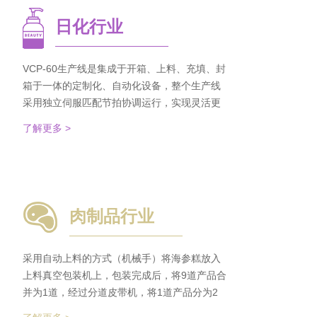
日化行业
VCP-60生产线是集成于开箱、上料、充填、封
箱于一体的定制化、自动化设备，整个生产线
采用独立伺服匹配节拍协调运行，实现灵活更
稳定。该生产线可依据客户的产品匹配最优方
了解更多 >
案的上料方式，自动排列，同时可搭配前后端
金重检及码垛设备实现整线自动化运行。 节省
了80%人员数量，降低了劳动者的劳动强度，
提高了工作效率
肉制品行业
采用自动上料的方式（机械手）将海参糕放入
上料真空包装机上，包装完成后，将9道产品合
并为1道，经过分道皮带机，将1道产品分为2
道，分别输送至枕包机的多段上料皮带上，将