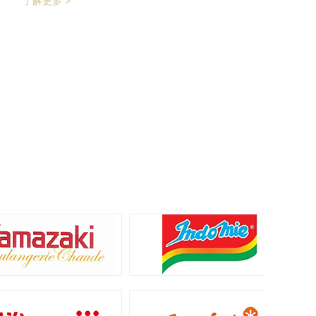
了解更多 >
产品拉开均匀的距离，输送至枕包机进行枕式
包装，之后进行装盒、称重、金检、贴标、激
光打印等操作，最后进入开箱封箱一体机进行
最终装箱操作。