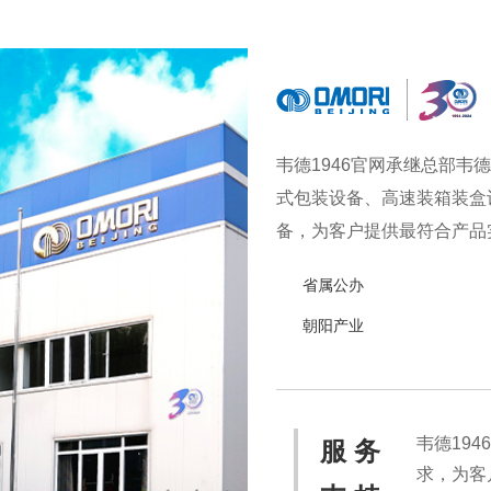
韦德1946官网承继总部韦
式包装设备、高速装箱装盒
备，为客户提供最符合产品实
备，实现从产品研发、采购
省属公办
食品、冷冻食品、海产品、
朝阳产业
韦德19
服 务
求，为客