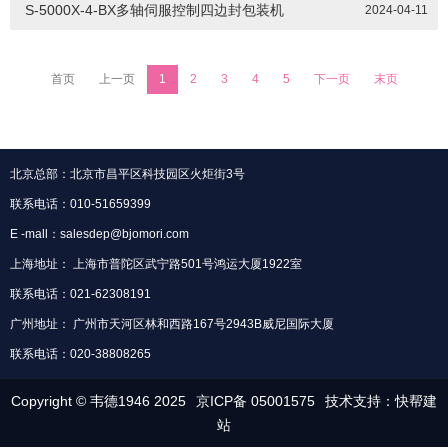
S-5000X-4-BX多轴伺服控制四边封包装机
2024-04-11
首页
上一页
1
2
3
4
5
下一页
末页
北京总部：北京市昌平区科技园区火炬街3号
联系电话：010-51659399
E -mall：salesdep@bjomori.com
上海地址： 上海市普陀区武宁路501号鸿运大厦1922室
联系电话：021-62308191
广州地址： 广州市天河区林和西路167号2943B威尼国际大厦
联系电话：020-38808265
Copyright © 韦德1946 2025
京ICP备 05001575
技术支持：快帮建
站