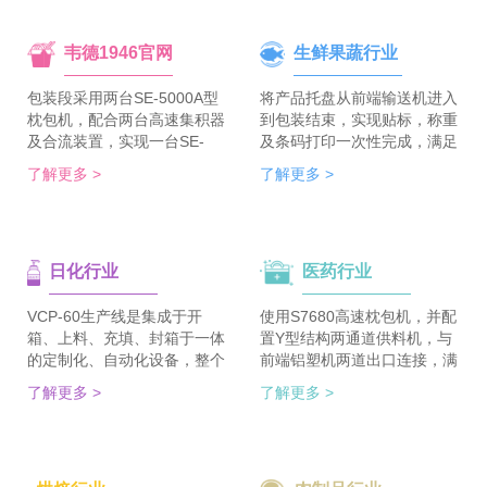
韦德1946官网
生鲜果蔬行业
包装段采用两台SE-5000A型
将产品托盘从前端输送机进入
枕包机，配合两台高速集积器
到包装结束，实现贴标，称重
及合流装置，实现一台SE-
及条码打印一次性完成，满足
5700A-BX枕包机完成整线的
客户包装效率120个/min的包
了解更多 >
了解更多 >
集合包包装，分道装置完成生
装需求。 多种物品包装的兼
产线单包/集合包的自由切
容性，降低了采购成本；包装
换；装箱段采用WDC-240型
效率的提升，增强了生产力。
封箱主机，一侧配单包集积
日化行业
医药行业
器、一侧配集合包集积器，实
现在一台机器上完成两种形式
的自动装箱。 占地空间减
VCP-60生产线是集成于开
使用S7680高速枕包机，并配
半，一条生产线实现两种形式
箱、上料、充填、封箱于一体
置Y型结构两通道供料机，与
的包装及装箱，人员数量减半
的定制化、自动化设备，整个
前端铝塑机两道出口连接，满
（仅需4-6人），管理成本大
生产线采用独立伺服匹配节拍
足了枕包机的稳定供料，又缩
了解更多 >
了解更多 >
大降低。
协调运行，实现灵活更稳定。
短了设备总长。枕包机单道输
该生产线可依据客户的产品匹
出与装盒机连接，实现装盒机
配最优方案的上料方式，自动
的稳定供料，避免装盒机制作
排列，同时可搭配前后端金重
两套上料机。 降低对厂房面