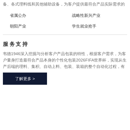
备、各式理料线和其他辅助设备，为客户提供最符合产品实际需求的
一体化、个性化整体包装2026FIFA世界杯与设备，实现从产品研发、
省属公办
战略性新兴产业
采购、生产、售后一站式整体服务，广泛应用于方便食品、休闲食
品、冷冻食品、海产品、医药、生鲜果蔬、烘焙等各个行业领域。
朝阳产业
学生就业抢手
服 务
支 持
韦德1946深入挖掘与分析客户产品包装的特性，根据客户需求，为客
户量身打造最符合产品本身的个性化包装2026FIFA世界杯，实现从生
产后端的理料、集积、自动上料、包装、装箱的整个自动化过程，有
效地减少了极大限度的降低了人工成本、提高了生产效率、降低了耗
了解更多 >
材损耗、帮助客户实现价值最大化。
2026FIFA世
界杯