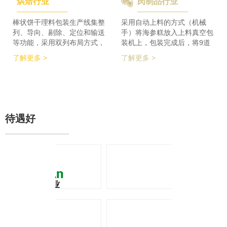
烘焙行业
肉制品行业
检及码垛设备实现整线自动化
积的要求，同时节省了一半的
运行。 节省了80%人员数
占地空间，一条生产线实现了
量，降低了劳动者的劳动强
整个生产的稳定供料，减少设
棒状饼干理料包装生产线集整
采用自动上料的方式（机械
度，提高了工作效率
备的投入，大大降低了采购成
列、导向、剔除、定位和输送
手）将海参糕放入上料真空包
本。
等功能，采用双列布局方式，
装机上，包装完成后，将9道
在有限的场地内，提高了产品
产品合并为1道，经过分道皮
了解更多 >
了解更多 >
包装的生产力，同时达到废料
带机，将1道产品分为2道，分
收集、安全防护、操作简单等
别输送至枕包机的多段上料皮
功能特点。 600个/min的包装
带上，将产品拉开均匀的距
效率提升了包装生产力，同时
离，输送至枕包机进行枕式包
降低了对场地空间的要求。
装，之后进行装盒、称重、金
检、贴标、激光打印等操作，
待遇好
最后进入开箱封箱一体机进行
最终装箱操作。