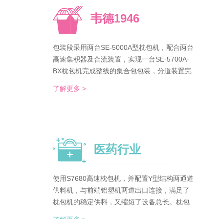
韦德1946
包装段采用两台SE-5000A型枕包机，配合两台
高速集积器及合流装置，实现一台SE-5700A-
BX枕包机完成整线的集合包包装，分道装置完
成生产线单包/集合包的自由切换；装箱段采用
了解更多 >
WDC-240型封箱主机，一侧配单包集积器、一
侧配集合包集积器，实现在一台机器上完成两
种形式的自动装箱。 占地空间减半，一条生产
线实现两种形式的包装及装箱，人员数量减半
（仅需4-6人），管理成本大大降低。
医药行业
使用S7680高速枕包机，并配置Y型结构两通道
供料机，与前端铝塑机两道出口连接，满足了
枕包机的稳定供料，又缩短了设备总长。枕包
机单道输出与装盒机连接，实现装盒机的稳定