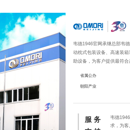
韦德1946官网承继总部韦
动枕式包装设备、高速装箱
助设备，为客户提供最符合产
与设备，实现从产品研发、
省属公办
休闲食品、冷冻食品、海产
朝阳产业
韦德19
服 务
求，为客