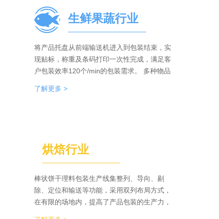
生鲜果蔬行业
将产品托盘从前端输送机进入到包装结束，实
现贴标，称重及条码打印一次性完成，满足客
户包装效率120个/min的包装需求。 多种物品
包装的兼容性，降低了采购成本；包装效率的
了解更多 >
提升，增强了生产力。
烘焙行业
棒状饼干理料包装生产线集整列、导向、剔
除、定位和输送等功能，采用双列布局方式，
在有限的场地内，提高了产品包装的生产力，
同时达到废料收集、安全防护、操作简单等功