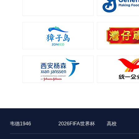
韦德1946
2026FIFA世界杯
高校