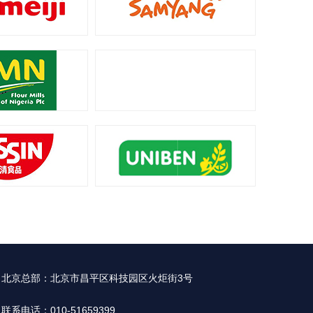
北京总部：北京市昌平区科技园区火炬街3号
联系电话：010-51659399