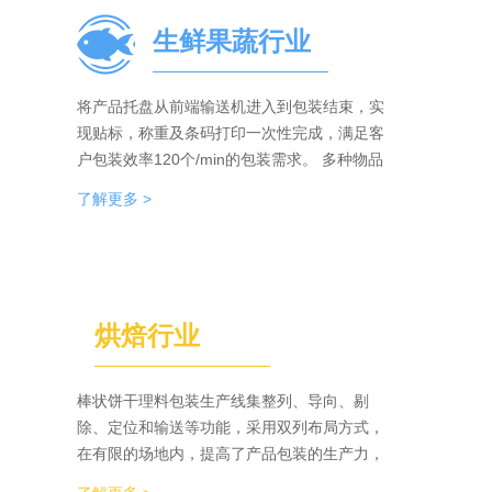
生鲜果蔬行业
将产品托盘从前端输送机进入到包装结束，实
现贴标，称重及条码打印一次性完成，满足客
户包装效率120个/min的包装需求。 多种物品
包装的兼容性，降低了采购成本；包装效率的
了解更多 >
提升，增强了生产力。
烘焙行业
棒状饼干理料包装生产线集整列、导向、剔
除、定位和输送等功能，采用双列布局方式，
在有限的场地内，提高了产品包装的生产力，
同时达到废料收集、安全防护、操作简单等功