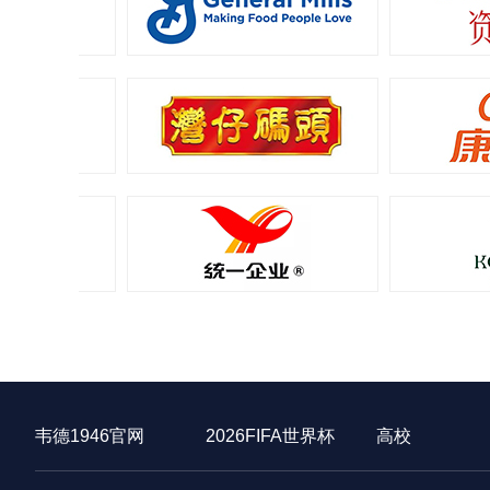
韦德1946官网
2026FIFA世界杯
高校