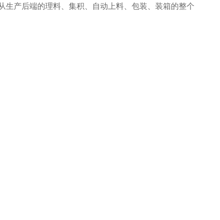
从生产后端的理料、集积、自动上料、包装、装箱的整个
程，有效地减少了极大限度的降低了人工成本、提高了生
降低了耗材损耗、帮助客户实现价值最大化。