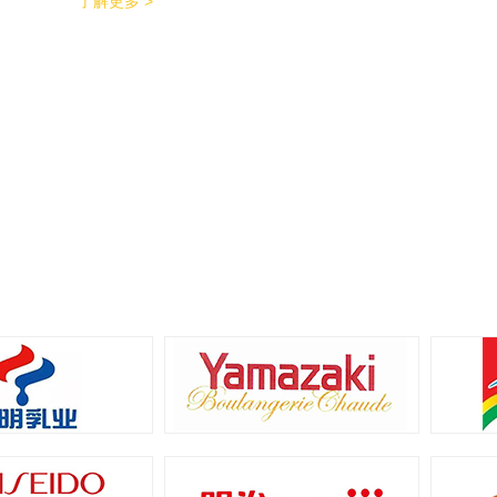
了解更多 >
能特点。 600个/min的包装效率提升了包装生
产力，同时降低了对场地空间的要求。