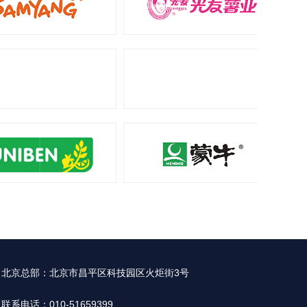
北京总部：北京市昌平区科技园区火炬街3号
联系电话：010-51659399