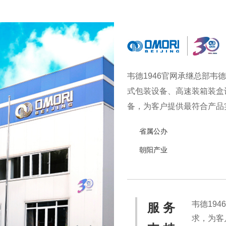
韦德1946官网承继总部韦
式包装设备、高速装箱装盒
备，为客户提供最符合产品实
备，实现从产品研发、采购
省属公办
食品、冷冻食品、海产品、
朝阳产业
韦德19
服 务
求，为客