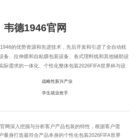
韦德1946官网
德1946的优势资源和先进技术，先后开发和引进了全自动枕
设备、拉伸膜和自粘膜包装设备、各式理料线和其他辅助设
际需求的一体化、个性化整体包装2026FIFA世界杯与设
、生产、售后一站式整体服务，广泛应用于方便食品、休闲
战略性新兴产业
医药、生鲜果蔬、烘焙等各个行业领域。
学生就业抢手
46官网深入挖掘与分析客户产品包装的特性，根据客户需
户量身打造最符合产品本身的个性化包装2026FIFA世界