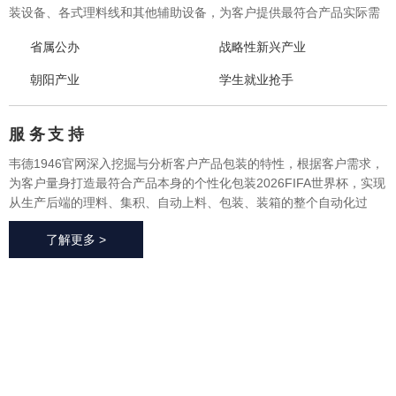
装设备、各式理料线和其他辅助设备，为客户提供最符合产品实际需
求的一体化、个性化整体包装2026FIFA世界杯与设备，实现从产品研
省属公办
战略性新兴产业
发、采购、生产、售后一站式整体服务，广泛应用于方便食品、休闲
食品、冷冻食品、海产品、医药、生鲜果蔬、烘焙等各个行业领域。
朝阳产业
学生就业抢手
服 务
支 持
韦德1946官网深入挖掘与分析客户产品包装的特性，根据客户需求，
为客户量身打造最符合产品本身的个性化包装2026FIFA世界杯，实现
从生产后端的理料、集积、自动上料、包装、装箱的整个自动化过
程，有效地减少了极大限度的降低了人工成本、提高了生产效率、降
了解更多 >
低了耗材损耗、帮助客户实现价值最大化。
2026FIFA世
界杯