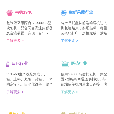
韦德1946
生鲜果蔬行业
包装段采用两台SE-5000A型
将产品托盘从前端输送机进入
枕包机，配合两台高速集积器
到包装结束，实现贴标，称重
及合流装置，实现一台SE-
及条码打印一次性完成，满足
5700A-BX枕包机完成整线的
客户包装效率120个/min的包
了解更多 >
了解更多 >
集合包包装，分道装置完成生
装需求。 多种物品包装的兼
产线单包/集合包的自由切
容性，降低了采购成本；包装
换；装箱段采用WDC-240型
效率的提升，增强了生产力。
封箱主机，一侧配单包集积
日化行业
医药行业
器、一侧配集合包集积器，实
现在一台机器上完成两种形式
的自动装箱。 占地空间减
VCP-60生产线是集成于开
使用S7680高速枕包机，并配
半，一条生产线实现两种形式
箱、上料、充填、封箱于一体
置Y型结构两通道供料机，与
的包装及装箱，人员数量减半
的定制化、自动化设备，整个
前端铝塑机两道出口连接，满
（仅需4-6人），管理成本大
生产线采用独立伺服匹配节拍
足了枕包机的稳定供料，又缩
了解更多 >
了解更多 >
大降低。
协调运行，实现灵活更稳定。
短了设备总长。枕包机单道输
该生产线可依据客户的产品匹
出与装盒机连接，实现装盒机
配最优方案的上料方式，自动
的稳定供料，避免装盒机制作
排列，同时可搭配前后端金重
两套上料机。 降低对厂房面