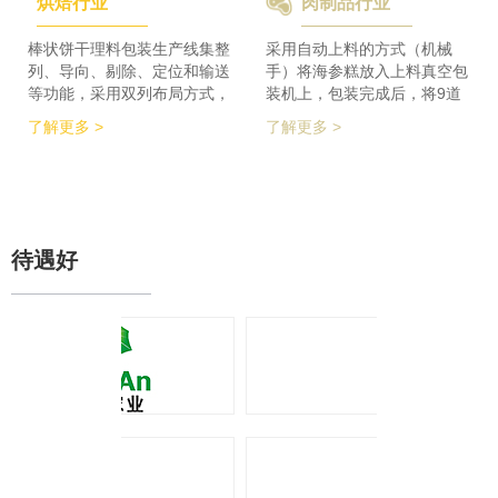
烘焙行业
肉制品行业
检及码垛设备实现整线自动化
积的要求，同时节省了一半的
运行。 节省了80%人员数
占地空间，一条生产线实现了
量，降低了劳动者的劳动强
整个生产的稳定供料，减少设
棒状饼干理料包装生产线集整
采用自动上料的方式（机械
度，提高了工作效率
备的投入，大大降低了采购成
列、导向、剔除、定位和输送
手）将海参糕放入上料真空包
本。
等功能，采用双列布局方式，
装机上，包装完成后，将9道
在有限的场地内，提高了产品
产品合并为1道，经过分道皮
了解更多 >
了解更多 >
包装的生产力，同时达到废料
带机，将1道产品分为2道，分
收集、安全防护、操作简单等
别输送至枕包机的多段上料皮
功能特点。 600个/min的包装
带上，将产品拉开均匀的距
效率提升了包装生产力，同时
离，输送至枕包机进行枕式包
降低了对场地空间的要求。
装，之后进行装盒、称重、金
检、贴标、激光打印等操作，
待遇好
最后进入开箱封箱一体机进行
最终装箱操作。