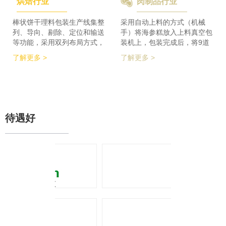
烘焙行业
肉制品行业
检及码垛设备实现整线自动化
积的要求，同时节省了一半的
运行。 节省了80%人员数
占地空间，一条生产线实现了
量，降低了劳动者的劳动强
整个生产的稳定供料，减少设
棒状饼干理料包装生产线集整
采用自动上料的方式（机械
度，提高了工作效率
备的投入，大大降低了采购成
列、导向、剔除、定位和输送
手）将海参糕放入上料真空包
本。
等功能，采用双列布局方式，
装机上，包装完成后，将9道
在有限的场地内，提高了产品
产品合并为1道，经过分道皮
了解更多 >
了解更多 >
包装的生产力，同时达到废料
带机，将1道产品分为2道，分
收集、安全防护、操作简单等
别输送至枕包机的多段上料皮
功能特点。 600个/min的包装
带上，将产品拉开均匀的距
效率提升了包装生产力，同时
离，输送至枕包机进行枕式包
降低了对场地空间的要求。
装，之后进行装盒、称重、金
检、贴标、激光打印等操作，
待遇好
最后进入开箱封箱一体机进行
最终装箱操作。