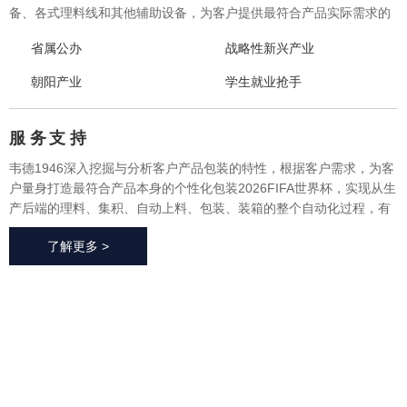
备、各式理料线和其他辅助设备，为客户提供最符合产品实际需求的
一体化、个性化整体包装2026FIFA世界杯与设备，实现从产品研发、
省属公办
战略性新兴产业
采购、生产、售后一站式整体服务，广泛应用于方便食品、休闲食
品、冷冻食品、海产品、医药、生鲜果蔬、烘焙等各个行业领域。
朝阳产业
学生就业抢手
服 务
支 持
韦德1946深入挖掘与分析客户产品包装的特性，根据客户需求，为客
户量身打造最符合产品本身的个性化包装2026FIFA世界杯，实现从生
产后端的理料、集积、自动上料、包装、装箱的整个自动化过程，有
效地减少了极大限度的降低了人工成本、提高了生产效率、降低了耗
了解更多 >
材损耗、帮助客户实现价值最大化。
2026FIFA世
界杯