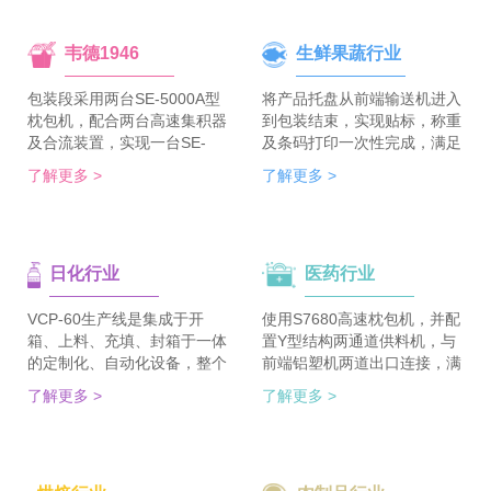
韦德1946
生鲜果蔬行业
包装段采用两台SE-5000A型
将产品托盘从前端输送机进入
枕包机，配合两台高速集积器
到包装结束，实现贴标，称重
及合流装置，实现一台SE-
及条码打印一次性完成，满足
5700A-BX枕包机完成整线的
客户包装效率120个/min的包
了解更多 >
了解更多 >
集合包包装，分道装置完成生
装需求。 多种物品包装的兼
产线单包/集合包的自由切
容性，降低了采购成本；包装
换；装箱段采用WDC-240型
效率的提升，增强了生产力。
封箱主机，一侧配单包集积
日化行业
医药行业
器、一侧配集合包集积器，实
现在一台机器上完成两种形式
的自动装箱。 占地空间减
VCP-60生产线是集成于开
使用S7680高速枕包机，并配
半，一条生产线实现两种形式
箱、上料、充填、封箱于一体
置Y型结构两通道供料机，与
的包装及装箱，人员数量减半
的定制化、自动化设备，整个
前端铝塑机两道出口连接，满
（仅需4-6人），管理成本大
生产线采用独立伺服匹配节拍
足了枕包机的稳定供料，又缩
了解更多 >
了解更多 >
大降低。
协调运行，实现灵活更稳定。
短了设备总长。枕包机单道输
该生产线可依据客户的产品匹
出与装盒机连接，实现装盒机
配最优方案的上料方式，自动
的稳定供料，避免装盒机制作
排列，同时可搭配前后端金重
两套上料机。 降低对厂房面