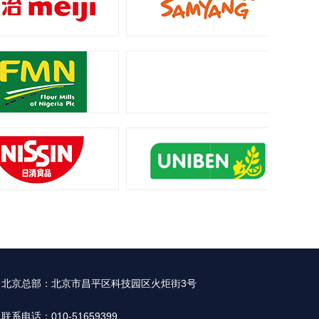
北京总部：北京市昌平区科技园区火炬街3号
联系电话：010-51659399