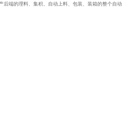
产后端的理料、集积、自动上料、包装、装箱的整个自动
有效地减少了极大限度的降低了人工成本、提高了生产效
了耗材损耗、帮助客户实现价值最大化。