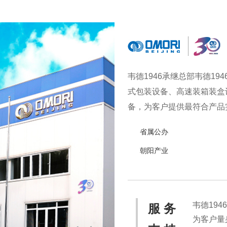
韦德1946承继总部韦德1
式包装设备、高速装箱装盒
备，为客户提供最符合产品实
备，实现从产品研发、采购
省属公办
食品、冷冻食品、海产品、
朝阳产业
韦德19
服 务
为客户量