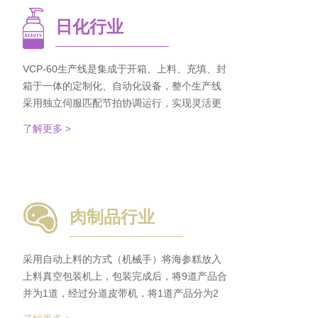
日化行业
VCP-60生产线是集成于开箱、上料、充填、封
箱于一体的定制化、自动化设备，整个生产线
采用独立伺服匹配节拍协调运行，实现灵活更
稳定。该生产线可依据客户的产品匹配最优方
了解更多 >
案的上料方式，自动排列，同时可搭配前后端
金重检及码垛设备实现整线自动化运行。 节省
了80%人员数量，降低了劳动者的劳动强度，
提高了工作效率
肉制品行业
采用自动上料的方式（机械手）将海参糕放入
上料真空包装机上，包装完成后，将9道产品合
并为1道，经过分道皮带机，将1道产品分为2
道，分别输送至枕包机的多段上料皮带上，将