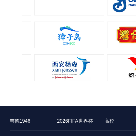
韦德1946
2026FIFA世界杯
高校