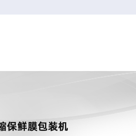
韦德1946
韦德1946
2026FIFA世界杯