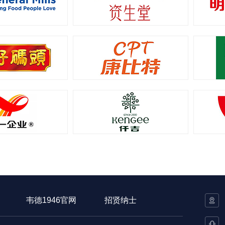
韦德1946官网
招贤纳士