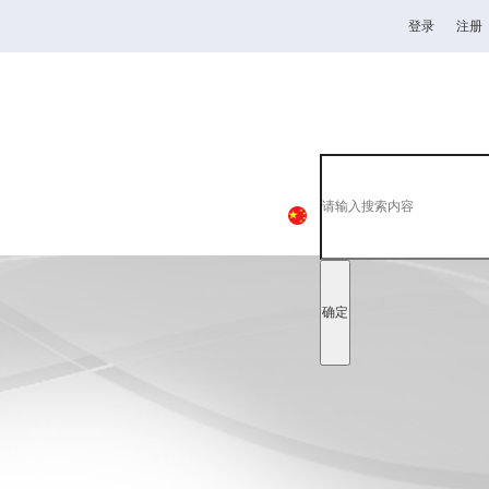
登录
注册
高校
韦德1946官网
全日制理工类
中
EN
日