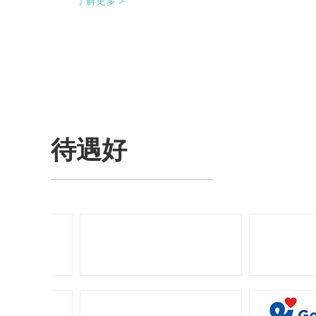
了解更多 >
供料，避免装盒机制作两套上料机。 降低对厂
房面积的要求，同时节省了一半的占地空间，
一条生产线实现了整个生产的稳定供料，减少
设备的投入，大大降低了采购成本。
待遇好