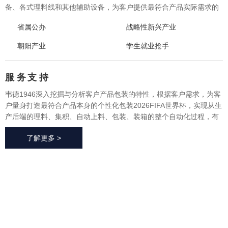
备、各式理料线和其他辅助设备，为客户提供最符合产品实际需求的
一体化、个性化整体包装2026FIFA世界杯与设备，实现从产品研发、
省属公办
战略性新兴产业
采购、生产、售后一站式整体服务，广泛应用于方便食品、休闲食
品、冷冻食品、海产品、医药、生鲜果蔬、烘焙等各个行业领域。
朝阳产业
学生就业抢手
服 务
支 持
韦德1946深入挖掘与分析客户产品包装的特性，根据客户需求，为客
户量身打造最符合产品本身的个性化包装2026FIFA世界杯，实现从生
产后端的理料、集积、自动上料、包装、装箱的整个自动化过程，有
效地减少了极大限度的降低了人工成本、提高了生产效率、降低了耗
了解更多 >
材损耗、帮助客户实现价值最大化。
2026FIFA世
界杯