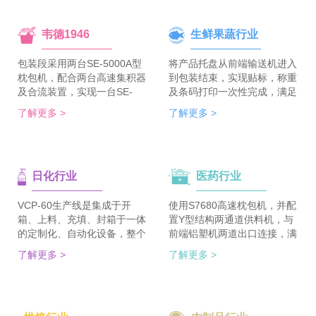
韦德1946
生鲜果蔬行业
包装段采用两台SE-5000A型
将产品托盘从前端输送机进入
枕包机，配合两台高速集积器
到包装结束，实现贴标，称重
及合流装置，实现一台SE-
及条码打印一次性完成，满足
5700A-BX枕包机完成整线的
客户包装效率120个/min的包
了解更多 >
了解更多 >
集合包包装，分道装置完成生
装需求。 多种物品包装的兼
产线单包/集合包的自由切
容性，降低了采购成本；包装
换；装箱段采用WDC-240型
效率的提升，增强了生产力。
封箱主机，一侧配单包集积
日化行业
医药行业
器、一侧配集合包集积器，实
现在一台机器上完成两种形式
的自动装箱。 占地空间减
VCP-60生产线是集成于开
使用S7680高速枕包机，并配
半，一条生产线实现两种形式
箱、上料、充填、封箱于一体
置Y型结构两通道供料机，与
的包装及装箱，人员数量减半
的定制化、自动化设备，整个
前端铝塑机两道出口连接，满
（仅需4-6人），管理成本大
生产线采用独立伺服匹配节拍
足了枕包机的稳定供料，又缩
了解更多 >
了解更多 >
大降低。
协调运行，实现灵活更稳定。
短了设备总长。枕包机单道输
该生产线可依据客户的产品匹
出与装盒机连接，实现装盒机
配最优方案的上料方式，自动
的稳定供料，避免装盒机制作
排列，同时可搭配前后端金重
两套上料机。 降低对厂房面