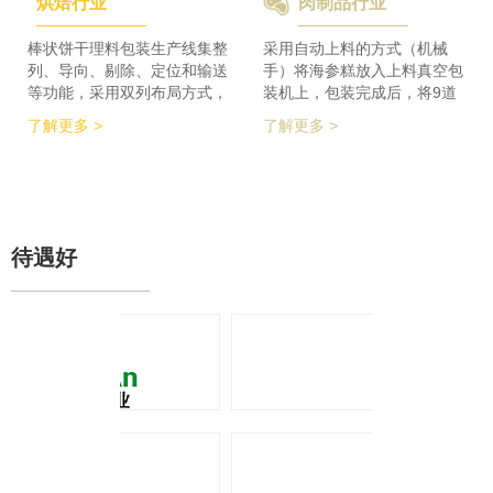
烘焙行业
肉制品行业
检及码垛设备实现整线自动化
积的要求，同时节省了一半的
运行。 节省了80%人员数
占地空间，一条生产线实现了
量，降低了劳动者的劳动强
整个生产的稳定供料，减少设
棒状饼干理料包装生产线集整
采用自动上料的方式（机械
度，提高了工作效率
备的投入，大大降低了采购成
列、导向、剔除、定位和输送
手）将海参糕放入上料真空包
本。
等功能，采用双列布局方式，
装机上，包装完成后，将9道
在有限的场地内，提高了产品
产品合并为1道，经过分道皮
了解更多 >
了解更多 >
包装的生产力，同时达到废料
带机，将1道产品分为2道，分
收集、安全防护、操作简单等
别输送至枕包机的多段上料皮
功能特点。 600个/min的包装
带上，将产品拉开均匀的距
效率提升了包装生产力，同时
离，输送至枕包机进行枕式包
降低了对场地空间的要求。
装，之后进行装盒、称重、金
检、贴标、激光打印等操作，
待遇好
最后进入开箱封箱一体机进行
最终装箱操作。