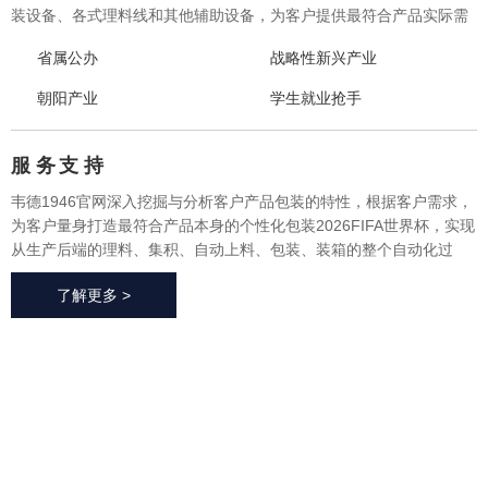
装设备、各式理料线和其他辅助设备，为客户提供最符合产品实际需
求的一体化、个性化整体包装2026FIFA世界杯与设备，实现从产品研
省属公办
战略性新兴产业
发、采购、生产、售后一站式整体服务，广泛应用于方便食品、休闲
食品、冷冻食品、海产品、医药、生鲜果蔬、烘焙等各个行业领域。
朝阳产业
学生就业抢手
服 务
支 持
韦德1946官网深入挖掘与分析客户产品包装的特性，根据客户需求，
为客户量身打造最符合产品本身的个性化包装2026FIFA世界杯，实现
从生产后端的理料、集积、自动上料、包装、装箱的整个自动化过
程，有效地减少了极大限度的降低了人工成本、提高了生产效率、降
了解更多 >
低了耗材损耗、帮助客户实现价值最大化。
2026FIFA世
界杯