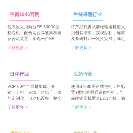
韦德1946官网
生鲜果蔬行业
包装段采用两台SE-5000A型
将产品托盘从前端输送机进入
枕包机，配合两台高速集积器
到包装结束，实现贴标，称重
及合流装置，实现一台SE-
及条码打印一次性完成，满足
5700A-BX枕包机完成整线的
客户包装效率120个/min的包
了解更多 >
了解更多 >
集合包包装，分道装置完成生
装需求。 多种物品包装的兼
产线单包/集合包的自由切
容性，降低了采购成本；包装
换；装箱段采用WDC-240型
效率的提升，增强了生产力。
封箱主机，一侧配单包集积
日化行业
医药行业
器、一侧配集合包集积器，实
现在一台机器上完成两种形式
的自动装箱。 占地空间减
VCP-60生产线是集成于开
使用S7680高速枕包机，并配
半，一条生产线实现两种形式
箱、上料、充填、封箱于一体
置Y型结构两通道供料机，与
的包装及装箱，人员数量减半
的定制化、自动化设备，整个
前端铝塑机两道出口连接，满
（仅需4-6人），管理成本大
生产线采用独立伺服匹配节拍
足了枕包机的稳定供料，又缩
了解更多 >
了解更多 >
大降低。
协调运行，实现灵活更稳定。
短了设备总长。枕包机单道输
该生产线可依据客户的产品匹
出与装盒机连接，实现装盒机
配最优方案的上料方式，自动
的稳定供料，避免装盒机制作
排列，同时可搭配前后端金重
两套上料机。 降低对厂房面