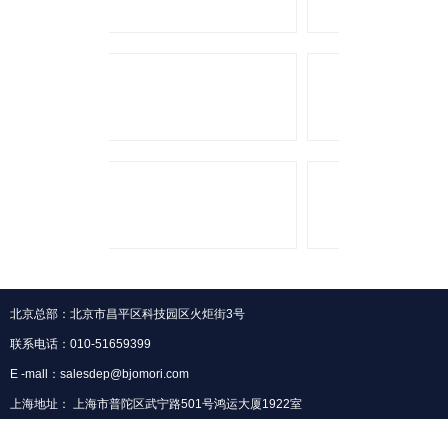
北京总部：北京市昌平区科技园区火炬街3号
联系电话：010-51659399
E -mall：salesdep@bjomori.com
上海地址： 上海市普陀区武宁路501号鸿运大厦1922室
联系电话：021-62308191