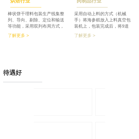
烘焙行业
肉制品行业
检及码垛设备实现整线自动化
积的要求，同时节省了一半的
运行。 节省了80%人员数
占地空间，一条生产线实现了
量，降低了劳动者的劳动强
整个生产的稳定供料，减少设
棒状饼干理料包装生产线集整
采用自动上料的方式（机械
度，提高了工作效率
备的投入，大大降低了采购成
列、导向、剔除、定位和输送
手）将海参糕放入上料真空包
本。
等功能，采用双列布局方式，
装机上，包装完成后，将9道
在有限的场地内，提高了产品
产品合并为1道，经过分道皮
了解更多 >
了解更多 >
包装的生产力，同时达到废料
带机，将1道产品分为2道，分
收集、安全防护、操作简单等
别输送至枕包机的多段上料皮
功能特点。 600个/min的包装
带上，将产品拉开均匀的距
效率提升了包装生产力，同时
离，输送至枕包机进行枕式包
降低了对场地空间的要求。
装，之后进行装盒、称重、金
检、贴标、激光打印等操作，
待遇好
最后进入开箱封箱一体机进行
最终装箱操作。