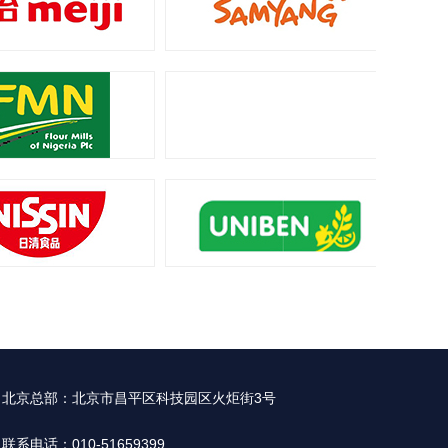
北京总部：北京市昌平区科技园区火炬街3号
联系电话：010-51659399