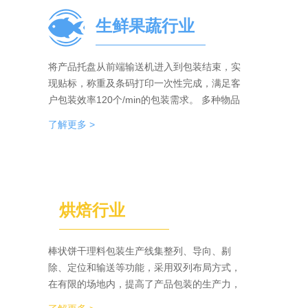
生鲜果蔬行业
将产品托盘从前端输送机进入到包装结束，实
现贴标，称重及条码打印一次性完成，满足客
户包装效率120个/min的包装需求。 多种物品
包装的兼容性，降低了采购成本；包装效率的
了解更多 >
提升，增强了生产力。
烘焙行业
棒状饼干理料包装生产线集整列、导向、剔
除、定位和输送等功能，采用双列布局方式，
在有限的场地内，提高了产品包装的生产力，
同时达到废料收集、安全防护、操作简单等功